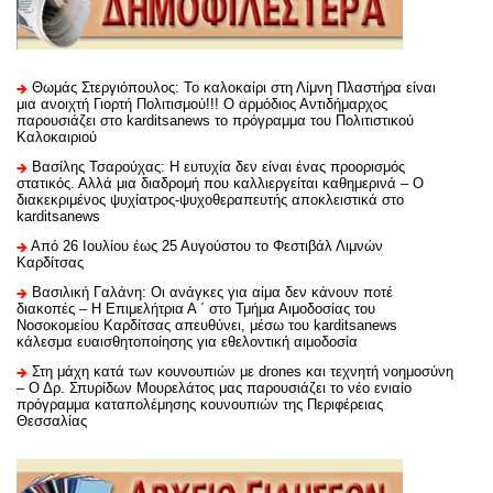
Θωμάς Στεργιόπουλος: Το καλοκαίρι στη Λίμνη Πλαστήρα είναι
μια ανοιχτή Γιορτή Πολιτισμού!!! Ο αρμόδιος Αντιδήμαρχος
παρουσιάζει στο karditsanews το πρόγραμμα του Πολιτιστικού
Καλοκαιριού
Βασίλης Τσαρούχας: Η ευτυχία δεν είναι ένας προορισμός
στατικός. Αλλά μια διαδρομή που καλλιεργείται καθημερινά – Ο
διακεκριμένος ψυχίατρος-ψυχοθεραπευτής αποκλειστικά στο
karditsanews
Από 26 Ιουλίου έως 25 Αυγούστου το Φεστιβάλ Λιμνών
Καρδίτσας
Βασιλική Γαλάνη: Οι ανάγκες για αίμα δεν κάνουν ποτέ
διακοπές – Η Επιμελήτρια Α ΄ στο Τμήμα Αιμοδοσίας του
Νοσοκομείου Καρδίτσας απευθύνει, μέσω του karditsanews
κάλεσμα ευαισθητοποίησης για εθελοντική αιμοδοσία
Στη μάχη κατά των κουνουπιών με drones και τεχνητή νοημοσύνη
– Ο Δρ. Σπυρίδων Μουρελάτος μας παρουσιάζει το νέο ενιαίο
πρόγραμμα καταπολέμησης κουνουπιών της Περιφέρειας
Θεσσαλίας