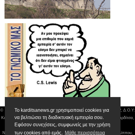
Το karditsanews.gr χρησιμοποιεί cookies για
© Karditsa News | Διακριτικός Τίτλος: Orion Media, ΑΦΜ: 043750542, Δ.Ο.Υ:
να βελτιώσει τη διαδικτυακή εμπειρία σου.
Καρδίτσας, Αρ. Γεμή: 018804431000, Δ/νση: Διάκου 10 τ.κ 43132 Καρδίτσα,
Εφόσον συνεχίσεις, συμφωνείς με την χρήση
Τηλ: 24410 42500, email:
news@karditsanews.gr.
των cookies από εμάς.
Μάθε περισσότερα
Νόμιμος Εκπρόσωπος, Ιδιοκτήτης και Διαχειριστής: Παναγιώτης Φιλίππου,