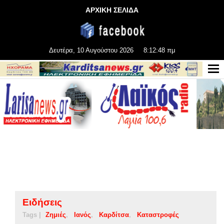
ΑΡΧΙΚΗ ΣΕΛΙΔΑ
Δευτέρα, 10 Αυγούστου 2026
8:12:49 πμ
Ειδήσεις
Tags |
Ζημιές
Ιανός
Καρδίτσα
Καταστροφές