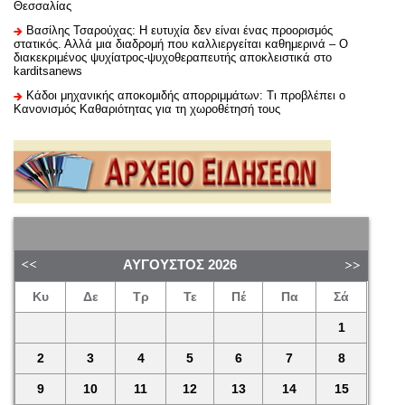
Θεσσαλίας
Βασίλης Τσαρούχας: Η ευτυχία δεν είναι ένας προορισμός
στατικός. Αλλά μια διαδρομή που καλλιεργείται καθημερινά – Ο
διακεκριμένος ψυχίατρος-ψυχοθεραπευτής αποκλειστικά στο
karditsanews
Κάδοι μηχανικής αποκομιδής απορριμμάτων: Τι προβλέπει ο
Κανονισμός Καθαριότητας για τη χωροθέτησή τους
ΑΎΓΟΥΣΤΟΣ
2026
Κυ
Δε
Τρ
Τε
Πέ
Πα
Σά
1
2
3
4
5
6
7
8
9
10
11
12
13
14
15