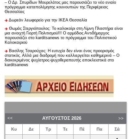
– Ο Δρ. Σπυρίδων Μουρελάτος μας παρουσιάζει το νέο ενιαίο
πρόγραμμα καταπολέμησης κουνουπιών της Περιφέρειας
Θεσσαλίας
Δωρεάν λεωφορείο για την ΙΚΕΑ Θεσσαλία
Θωμάς Στεργιόπουλος: Το καλοκαίρι στη Λίμνη Πλαστήρα είναι
μια ανοιχτή Γιορτή Πολιτισμού!!! Ο αρμόδιος Αντιδήμαρχος
παρουσιάζει στο karditsanews το πρόγραμμα του Πολιτιστικού
Καλοκαιριού
Βασίλης Τσαρούχας: Η ευτυχία δεν είναι ένας προορισμός
στατικός. Αλλά μια διαδρομή που καλλιεργείται καθημερινά – Ο
διακεκριμένος ψυχίατρος-ψυχοθεραπευτής αποκλειστικά στο
karditsanews
ΑΎΓΟΥΣΤΟΣ
2026
Κυ
Δε
Τρ
Τε
Πέ
Πα
Σά