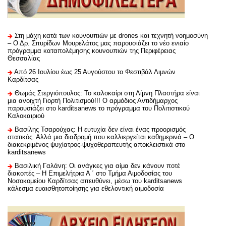
Στη μάχη κατά των κουνουπιών με drones και τεχνητή νοημοσύνη
– Ο Δρ. Σπυρίδων Μουρελάτος μας παρουσιάζει το νέο ενιαίο
πρόγραμμα καταπολέμησης κουνουπιών της Περιφέρειας
Θεσσαλίας
Από 26 Ιουλίου έως 25 Αυγούστου το Φεστιβάλ Λιμνών
Καρδίτσας
Θωμάς Στεργιόπουλος: Το καλοκαίρι στη Λίμνη Πλαστήρα είναι
μια ανοιχτή Γιορτή Πολιτισμού!!! Ο αρμόδιος Αντιδήμαρχος
παρουσιάζει στο karditsanews το πρόγραμμα του Πολιτιστικού
Καλοκαιριού
Βασίλης Τσαρούχας: Η ευτυχία δεν είναι ένας προορισμός
στατικός. Αλλά μια διαδρομή που καλλιεργείται καθημερινά – Ο
διακεκριμένος ψυχίατρος-ψυχοθεραπευτής αποκλειστικά στο
karditsanews
Βασιλική Γαλάνη: Οι ανάγκες για αίμα δεν κάνουν ποτέ
διακοπές – Η Επιμελήτρια Α ΄ στο Τμήμα Αιμοδοσίας του
Νοσοκομείου Καρδίτσας απευθύνει, μέσω του karditsanews
κάλεσμα ευαισθητοποίησης για εθελοντική αιμοδοσία