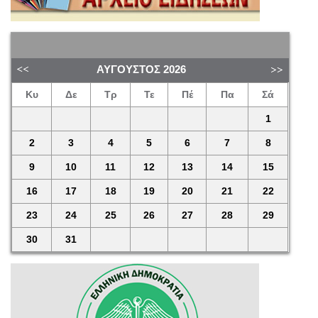
ΑΎΓΟΥΣΤΟΣ
2026
Κυ
Δε
Τρ
Τε
Πέ
Πα
Σά
1
2
3
4
5
6
7
8
9
10
11
12
13
14
15
16
17
18
19
20
21
22
23
24
25
26
27
28
29
30
31