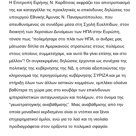
Η Επιτροπή Ειρήνης Ν. Καρδίτσας εκφράζει τον αποτροπιασμό
της και καταγγέλλει τις προκλητικές κι επικίνδυνες δηλώσεις του
υπουργού Εθνικής Άμυνας Ν. Παναγιωτόπουλου, που
απευθυνόμενος σε συνέδριο μέσα στη Σχολή Ευελπίδων, στον
διοικητή των Χερσαίων Δυνάμεων των ΗΠΑ στην Ευρώπη,
τόνισε πως “πολεμήσαμε στο πλάι των ΗΠΑ, οι άνδρες μας
μάτωσαν δίπλα σε Αμερικανούς στρατιώτες στους πολέμους
στους οποίους συμμετείχαμε, και αυτό θα γίνει επίσης και στο
μέλλον”! Οι συγκεκριμένες δηλώσεις έρχονται ως συνέχεια της
πολιτικής της κυβέρνησης της ΝΔ, η οποία αξιοποιώντας την
κληρονομιά της προηγούμενης κυβέρνησης ΣΥΡΙΖΑ και με τη
στήριξη όλων των άλλων αστικών κομμάτων, εμπλέκει ολοένα
βαθύτερα τη χώρα μας στο κουβάρι των επικίνδυνων
ιμπεριαλιστικών ανταγωνισμών και πολέμων, στο όνομα της
“γεωστρατηγικής αναβάθμισης”. Μιας αναβάθμισης από την
οποία μοναδικοί κερδισμένοι είναι οι ντόπιοι και ξένοι
επιχειρηματικοί όμιλοι, ενώ για το λαό και τη νεολαία
προδιαγράφεται στον ορίζοντα το πολεμικό σφαγείο.