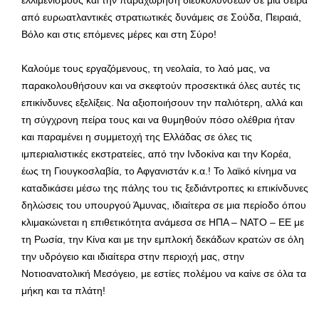
από ευρωατλαντικές στρατιωτικές δυνάμεις σε Σούδα, Πειραιά,
Βόλο και στις επόμενες μέρες και στη Σύρο!
Καλούμε τους εργαζόμενους, τη νεολαία, το λαό μας, να
παρακολουθήσουν και να σκεφτούν προσεκτικά όλες αυτές τις
επικίνδυνες εξελίξεις. Να αξιοποιήσουν την παλιότερη, αλλά και
τη σύγχρονη πείρα τους και να θυμηθούν πόσο ολέθρια ήταν
και παραμένει η συμμετοχή της Ελλάδας σε όλες τις
ιμπεριαλιστικές εκστρατείες, από την Ινδοκίνα και την Κορέα,
έως τη Γιουγκοσλαβία, το Αφγανιστάν κ.α.! Το λαϊκό κίνημα να
καταδικάσει μέσω της πάλης του τις ξεδιάντροπες κι επικίνδυνες
δηλώσεις του υπουργού Άμυνας, ιδιαίτερα σε μια περίοδο όπου
κλιμακώνεται η επιθετικότητα ανάμεσα σε ΗΠΑ – ΝΑΤΟ – ΕΕ με
τη Ρωσία, την Κίνα και με την εμπλοκή δεκάδων κρατών σε όλη
την υδρόγειο και ιδιαίτερα στην περιοχή μας, στην
Νοτιοανατολική Μεσόγειο, με εστίες πολέμου να καίνε σε όλα τα
μήκη και τα πλάτη!