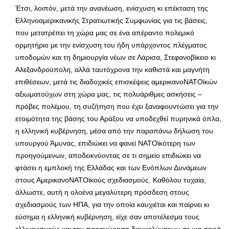
Έτσι, λοιπόν, μετά την ανανέωση, ενίσχυση κι επέκταση της
Ελληνοαμερικανικής Στρατιωτικής Συμφωνίας για τις βάσεις,
που μετατρέπει τη χώρα μας σε ένα απέραντο πολεμικό
ορμητήριο με την ενίσχυση του ήδη υπάρχοντος πλέγματος
υποδομών και τη δημιουργία νέων σε Λάρισα, Στεφανοβίκειο κι
Αλεξανδρούπολη, αλλά ταυτόχρονα την καθιστά και μαγνήτη
επιθέσεων, μετά τις διαδοχικές επισκέψεις αμερικανοΝΑΤΟϊκών
αξιωματούχων στη χώρα μας, τις πολυάριθμες ασκήσεις –
πρόβες πολέμου, τη συζήτηση που έχει ξαναφουντώσει για την
ετοιμότητα της βάσης του Αράξου να υποδεχθεί πυρηνικά όπλα,
η ελληνική κυβέρνηση, μέσα από την παραπάνω δήλωση του
υπουργού Άμυνας, επιδιώκει να φανεί ΝΑΤΟϊκότερη των
προηγούμενων, αποδεικνύοντας σε τι σημείο επιδιώκει να
φτάσει η εμπλοκή της Ελλάδας και των Ενόπλων Δυνάμεων
στους ΑμερικανοΝΑΤΟϊκούς σχεδιασμούς. Καθόλου τυχαία,
άλλωστε, αυτή η ολοένα μεγαλύτερη πρόσδεση στους
σχεδιασμούς των ΗΠΑ, για την οποία καυχιέται και παίρνει κι
εύσημα η ελληνική κυβέρνηση, είχε σαν αποτέλεσμα τους
ελλιμενισμούς και την παραχώρηση διευκολύνσεων σε μια σειρά