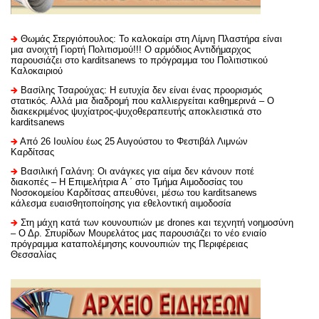
Θωμάς Στεργιόπουλος: Το καλοκαίρι στη Λίμνη Πλαστήρα είναι
μια ανοιχτή Γιορτή Πολιτισμού!!! Ο αρμόδιος Αντιδήμαρχος
παρουσιάζει στο karditsanews το πρόγραμμα του Πολιτιστικού
Καλοκαιριού
Βασίλης Τσαρούχας: Η ευτυχία δεν είναι ένας προορισμός
στατικός. Αλλά μια διαδρομή που καλλιεργείται καθημερινά – Ο
διακεκριμένος ψυχίατρος-ψυχοθεραπευτής αποκλειστικά στο
karditsanews
Από 26 Ιουλίου έως 25 Αυγούστου το Φεστιβάλ Λιμνών
Καρδίτσας
Βασιλική Γαλάνη: Οι ανάγκες για αίμα δεν κάνουν ποτέ
διακοπές – Η Επιμελήτρια Α ΄ στο Τμήμα Αιμοδοσίας του
Νοσοκομείου Καρδίτσας απευθύνει, μέσω του karditsanews
κάλεσμα ευαισθητοποίησης για εθελοντική αιμοδοσία
Στη μάχη κατά των κουνουπιών με drones και τεχνητή νοημοσύνη
– Ο Δρ. Σπυρίδων Μουρελάτος μας παρουσιάζει το νέο ενιαίο
πρόγραμμα καταπολέμησης κουνουπιών της Περιφέρειας
Θεσσαλίας