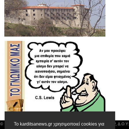
Το karditsanews.gr χρησιμοποιεί cookies για
© Karditsa News | Διακριτικός Τίτλος: Orion Media, ΑΦΜ: 043750542, Δ.Ο.Υ: