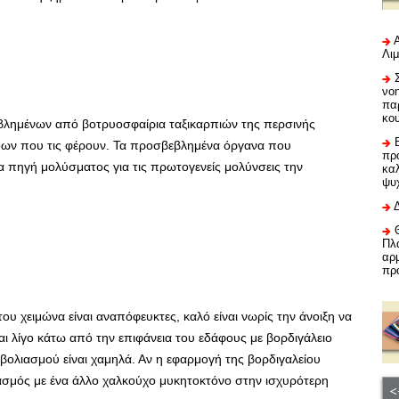
Λι
νο
πα
κο
βλημένων από βοτρυοσφαίρια ταξικαρπιών της περσινής
λάδων που τις φέρουν. Τα προσβεβλημένα όργανα που
προ
 πηγή μολύσματος για τις πρωτογενείς μολύνσεις την
καλ
ψυ
Πλα
αρμ
πρ
υ χειμώνα είναι αναπόφευκτες, καλό είναι νωρίς την άνοιξη να
αι λίγο κάτω από την επιφάνεια του εδάφους με βορδιγάλειο
μβολιασμού είναι χαμηλά. Αν η εφαρμογή της βορδιγαλείου
ασμός με ένα άλλο χαλκούχο μυκητοκτόνο στην ισχυρότερη