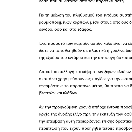
δόση που συνιστάται από τον παρασκευαστή.
Για τη μείωση του πληθυσμού του εντόμου συστή
μουμιοποιημένων καρπών, μέσα στους οποίους δι
δένδρο, όσο και στο έδαφος.
Ένα ποσοστό των καρπών αυτών καλό είναι να ελ
ώστε να τοποθετηθούν σε πλαστικά ή γυάλινα διαφ
της εξόδου του εντόμου και την αποφυγή άσκοπω
Απαιτείται συλλογή και κάψιμο των ξερών κλάδω
σκοπό να χρησιμεύσουν ως παγίδες για την ωοτοκ
εφαρμόστηκε το παραπάνω μέτρο, θα πρέπει να δο
βλαστών και κλάδων.
Αν την προηγούμενη χρονιά υπήρχε έντονη προσβ
αρχές της άνοιξης (λίγο πριν την έκπτυξη των οφ
την επέμβαση αυτή περιορίζονται επίσης δραστικ
περίπτωση που έχουν προηγηθεί τέτοιες προσβολ