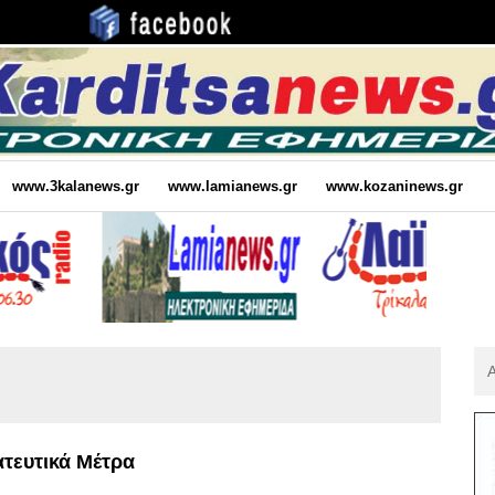
www.3kalanews.gr
www.lamianews.gr
www.kozaninews.gr
Αν
Για
:
ατευτικά Μέτρα