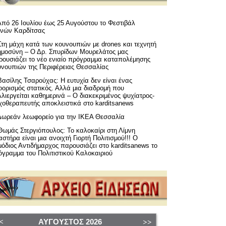
Από 26 Ιουλίου έως 25 Αυγούστου το Φεστιβάλ
μνών Καρδίτσας
Στη μάχη κατά των κουνουπιών με drones και τεχνητή
ημοσύνη – Ο Δρ. Σπυρίδων Μουρελάτος μας
ρουσιάζει το νέο ενιαίο πρόγραμμα καταπολέμησης
υνουπιών της Περιφέρειας Θεσσαλίας
Βασίλης Τσαρούχας: Η ευτυχία δεν είναι ένας
ορισμός στατικός. Αλλά μια διαδρομή που
λιεργείται καθημερινά – Ο διακεκριμένος ψυχίατρος-
χοθεραπευτής αποκλειστικά στο karditsanews
Δωρεάν λεωφορείο για την ΙΚΕΑ Θεσσαλία
Θωμάς Στεργιόπουλος: Το καλοκαίρι στη Λίμνη
στήρα είναι μια ανοιχτή Γιορτή Πολιτισμού!!! Ο
όδιος Αντιδήμαρχος παρουσιάζει στο karditsanews το
όγραμμα του Πολιτιστικού Καλοκαιριού
ΑΎΓΟΥΣΤΟΣ
2026