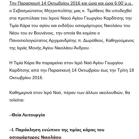
Την Παρασκευή 14 Οκτωβρίου 2016 και ώρα και ώρα 6:00΄μ.μ.
,
ο Σεβασμιώτατος Μητροπολίτης μας κ. Τιμόθεος θα υποδεχθεί
στα προπύλαια του Ιερού Ναού Αγίου Γεωργίου Καρδίτσης την
Τιμία Κάρα του αγίου και ενδόξου οσιομάρτυρος Νικολάου του
Νέου του εν Βουνένοις, την οποία θα κομίσει ο
Πανοσιολογιώτατος Αρχιμανδρίτης π. Δωρόθεος, Καθηγούμενος
της Ιεράς Μονής Αγίου Νικολάου Άνδρου.
Η Τιμία Κάρα θα παραμείνει στον Ιερό Ναό Αγίου Γεωργίου
Καρδίτσης από την Παρασκευή 14 Οκτωβρίου έως την Τρίτη 18
Οκτωβρίου 2016.
Καθημερινά στον Ιερό Ναό, πέραν των άλλων ακολουθιών, θα
τελείται:
–
Θεία Λειτουργία
–
Ι. Παράκληση ενώπιον της τιμίας κάρας του
οσιομάρτυρος Νικολάου
.