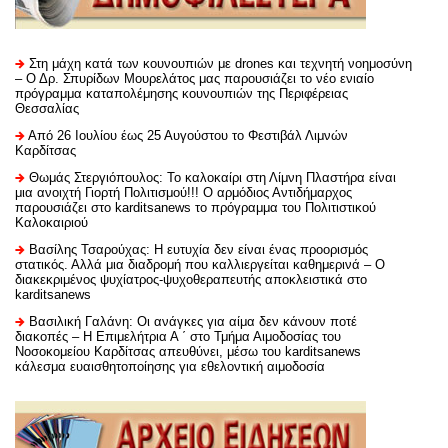
Στη μάχη κατά των κουνουπιών με drones και τεχνητή νοημοσύνη
– Ο Δρ. Σπυρίδων Μουρελάτος μας παρουσιάζει το νέο ενιαίο
πρόγραμμα καταπολέμησης κουνουπιών της Περιφέρειας
Θεσσαλίας
Από 26 Ιουλίου έως 25 Αυγούστου το Φεστιβάλ Λιμνών
Καρδίτσας
Θωμάς Στεργιόπουλος: Το καλοκαίρι στη Λίμνη Πλαστήρα είναι
μια ανοιχτή Γιορτή Πολιτισμού!!! Ο αρμόδιος Αντιδήμαρχος
παρουσιάζει στο karditsanews το πρόγραμμα του Πολιτιστικού
Καλοκαιριού
Βασίλης Τσαρούχας: Η ευτυχία δεν είναι ένας προορισμός
στατικός. Αλλά μια διαδρομή που καλλιεργείται καθημερινά – Ο
διακεκριμένος ψυχίατρος-ψυχοθεραπευτής αποκλειστικά στο
karditsanews
Βασιλική Γαλάνη: Οι ανάγκες για αίμα δεν κάνουν ποτέ
διακοπές – Η Επιμελήτρια Α ΄ στο Τμήμα Αιμοδοσίας του
Νοσοκομείου Καρδίτσας απευθύνει, μέσω του karditsanews
κάλεσμα ευαισθητοποίησης για εθελοντική αιμοδοσία