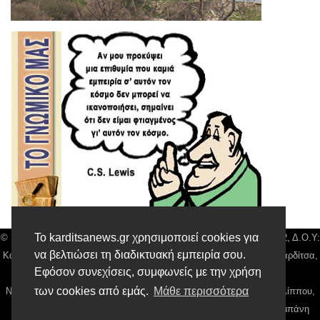
Το karditsanews.gr χρησιμοποιεί cookies για
© Karditsa News | Διακριτικός Τίτλος: Orion Media, ΑΦΜ: 043750542, Δ.Ο.Υ:
να βελτιώσει τη διαδικτυακή εμπειρία σου.
Καρδίτσας, Αρ. Γεμή: 018804431000, Δ/νση: Διάκου 10 τ.κ 43132 Καρδίτσα,
Εφόσον συνεχίσεις, συμφωνείς με την χρήση
Τηλ: 24410 42500, email:
news@karditsanews.gr.
των cookies από εμάς.
Μάθε περισσότερα
Νόμιμος Εκπρόσωπος, Ιδιοκτήτης και Διαχειριστής: Παναγιώτης Φιλίππου,
Διευθύντρια: Γιαννουσά Βασιλική, Διευθύντιρα Σύνταξης: Μπαλαμπάνη