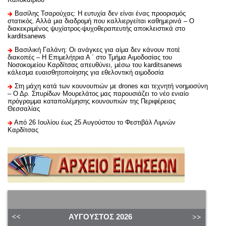
Βασίλης Τσαρούχας: Η ευτυχία δεν είναι ένας προορισμός
στατικός. Αλλά μια διαδρομή που καλλιεργείται καθημερινά – Ο
διακεκριμένος ψυχίατρος-ψυχοθεραπευτής αποκλειστικά στο
karditsanews
Βασιλική Γαλάνη: Οι ανάγκες για αίμα δεν κάνουν ποτέ
διακοπές – Η Επιμελήτρια Α ΄ στο Τμήμα Αιμοδοσίας του
Νοσοκομείου Καρδίτσας απευθύνει, μέσω του karditsanews
κάλεσμα ευαισθητοποίησης για εθελοντική αιμοδοσία
Στη μάχη κατά των κουνουπιών με drones και τεχνητή νοημοσύνη
– Ο Δρ. Σπυρίδων Μουρελάτος μας παρουσιάζει το νέο ενιαίο
πρόγραμμα καταπολέμησης κουνουπιών της Περιφέρειας
Θεσσαλίας
Από 26 Ιουλίου έως 25 Αυγούστου το Φεστιβάλ Λιμνών
Καρδίτσας
ΑΎΓΟΥΣΤΟΣ
2026