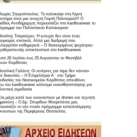
Θωμάς Στεργιόπουλος: Το καλοκαίρι στη Λίμνη
στήρα είναι μια ανοιχτή Γιορτή Πολιτισμού!!! Ο
όδιος Αντιδήμαρχος παρουσιάζει στο karditsanews το
όγραμμα του Πολιτιστικού Καλοκαιριού
Βασίλης Τσαρούχας: Η ευτυχία δεν είναι ένας
ορισμός στατικός. Αλλά μια διαδρομή που
λιεργείται καθημερινά – Ο διακεκριμένος ψυχίατρος-
χοθεραπευτής αποκλειστικά στο karditsanews
Από 26 Ιουλίου έως 25 Αυγούστου το Φεστιβάλ
μνών Καρδίτσας
Βασιλική Γαλάνη: Οι ανάγκες για αίμα δεν κάνουν
έ διακοπές – Η Επιμελήτρια Α ΄ στο Τμήμα
μοδοσίας του Νοσοκομείου Καρδίτσας απευθύνει,
σω του karditsanews κάλεσμα ευαισθητοποίησης για
λοντική αιμοδοσία
Στη μάχη κατά των κουνουπιών με drones και τεχνητή
ημοσύνη – Ο Δρ. Σπυρίδων Μουρελάτος μας
ρουσιάζει το νέο ενιαίο πρόγραμμα καταπολέμησης
υνουπιών της Περιφέρειας Θεσσαλίας