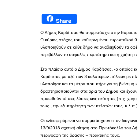
Share
Ο Δήμος Καρδίτσας θα συμμετάσχει στην Ευρωπαϊ
Ο κύριος στόχος του καθιερωμένου ευρωπαϊκού θε
υλοποιηθούν σε κάθε δήμο να αναδειχθούν τα οφέλ
περιβάλλον το ασφαλές περπάτημα και η χρήση τ
Στο πλαίσιο αυτό ο Δήμος Καρδίτσας, -ο οποίος κα
Καρδίτσας μεταξύ των 3 καλύτερων πόλεων με πλ
υλοποίησε και τα μέτρα που πήρε για τη βιώσιμη κ
δραστηριοποιούνται στα όρια του Δήμου και έχουν
προωθούν τέτοιες λύσεις κινητικότητας (π.χ. χρή
τους , την εξυπηρέτηση των πελατών τους κ.λ.π.
Οι ενδιαφερόμενοι να συμμετάσχουν στον διαγων
13/9/2018 σχετική αίτηση στο Πρωτόκολλο του Δή
περιγραφή της δράσης – πρακτικής τους.