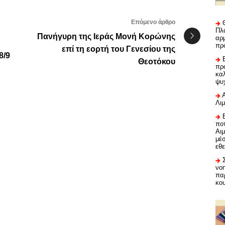
Επόμενο άρθρο
Πλα
Πανήγυρη της Ιεράς Μονή Κορώνης
αρμ
πρ
επί τη εορτή του Γενεσίου της
8/9
Θεοτόκου
προ
καλ
ψυ
Λι
ποτ
Αι
μέ
εθε
νο
πα
κο