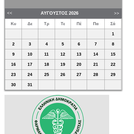
ΑΎΓΟΥΣΤΟΣ
2026
Κυ
Δε
Τρ
Τε
Πέ
Πα
Σά
1
2
3
4
5
6
7
8
9
10
11
12
13
14
15
16
17
18
19
20
21
22
23
24
25
26
27
28
29
30
31