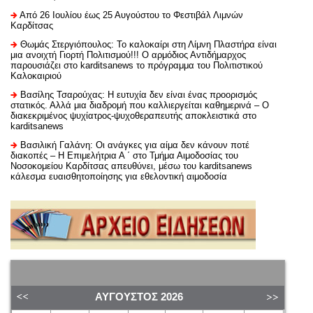
Από 26 Ιουλίου έως 25 Αυγούστου το Φεστιβάλ Λιμνών
Καρδίτσας
Θωμάς Στεργιόπουλος: Το καλοκαίρι στη Λίμνη Πλαστήρα είναι
μια ανοιχτή Γιορτή Πολιτισμού!!! Ο αρμόδιος Αντιδήμαρχος
παρουσιάζει στο karditsanews το πρόγραμμα του Πολιτιστικού
Καλοκαιριού
Βασίλης Τσαρούχας: Η ευτυχία δεν είναι ένας προορισμός
στατικός. Αλλά μια διαδρομή που καλλιεργείται καθημερινά – Ο
διακεκριμένος ψυχίατρος-ψυχοθεραπευτής αποκλειστικά στο
karditsanews
Βασιλική Γαλάνη: Οι ανάγκες για αίμα δεν κάνουν ποτέ
διακοπές – Η Επιμελήτρια Α ΄ στο Τμήμα Αιμοδοσίας του
Νοσοκομείου Καρδίτσας απευθύνει, μέσω του karditsanews
κάλεσμα ευαισθητοποίησης για εθελοντική αιμοδοσία
ΑΎΓΟΥΣΤΟΣ
2026