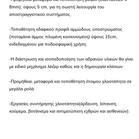
8mm), ύψους 5 cm, για τη σωστή λειτουργία του
αποστραγγιστικού συστήματος.
-Τοποθέτηση εδαφικού προφίλ αμμώδους υποστρώματος
(ποταμίσια άμμος πλυμένη κοσκινισμένη) ύψους 15cm,
ενδεδειγμένου για ποδοσφαιρική χρήση.
-Η διάστρωση και ισοπεδοποίηση των αδρανών υλικών θα γίνει
με ειδικό μηχάνημα λέιζερ καθώς και η δημιουργία κλίσεων
-Προμήθεια, μεταφορά και τοποθέτηση έτοιμου χλοοτάπητα σε
μεγάλα ρολά.
-Εργασίες συντήρησης χλοοτάπητα(άρδευση, λίπανση,
κούρεμα, βοτάνισμα και αντιμετώπιση εχθρών και ασθενειών).