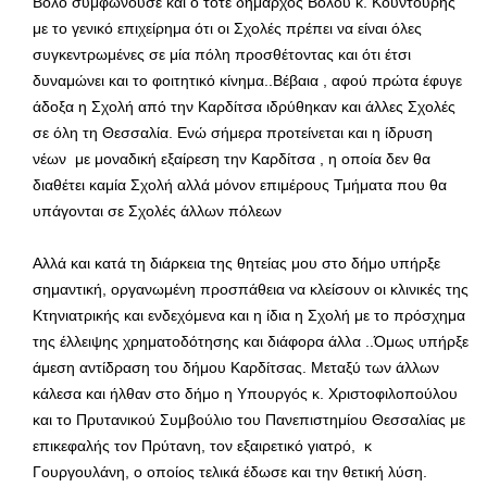
Βόλο συμφωνούσε και ο τότε δήμαρχος Βόλου κ. Κουντούρης
με το γενικό επιχείρημα ότι οι Σχολές πρέπει να είναι όλες
συγκεντρωμένες σε μία πόλη προσθέτοντας και ότι έτσι
δυναμώνει και το φοιτητικό κίνημα..Βέβαια , αφού πρώτα έφυγε
άδοξα η Σχολή από την Καρδίτσα ιδρύθηκαν και άλλες Σχολές
σε όλη τη Θεσσαλία. Ενώ σήμερα προτείνεται και η ίδρυση
νέων με μοναδική εξαίρεση την Καρδίτσα , η οποία δεν θα
διαθέτει καμία Σχολή αλλά μόνον επιμέρους Τμήματα που θα
υπάγονται σε Σχολές άλλων πόλεων
Αλλά και κατά τη διάρκεια της θητείας μου στο δήμο υπήρξε
σημαντική, οργανωμένη προσπάθεια να κλείσουν οι κλινικές της
Κτηνιατρικής και ενδεχόμενα και η ίδια η Σχολή με το πρόσχημα
της έλλειψης χρηματοδότησης και διάφορα άλλα ..Όμως υπήρξε
άμεση αντίδραση του δήμου Καρδίτσας. Μεταξύ των άλλων
κάλεσα και ήλθαν στο δήμο η Υπουργός κ. Χριστοφιλοπούλου
και το Πρυτανικού Συμβούλιο του Πανεπιστημίου Θεσσαλίας με
επικεφαλής τον Πρύτανη, τον εξαιρετικό γιατρό, κ
Γουργουλάνη, ο οποίος τελικά έδωσε και την θετική λύση.