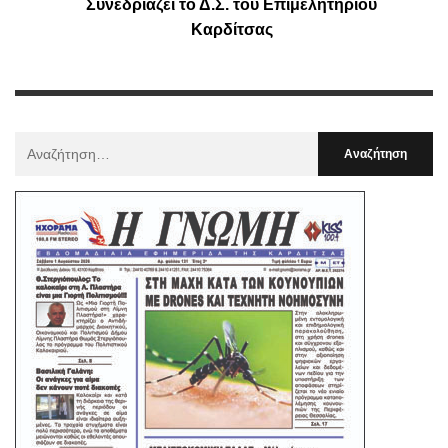
Συνεδριάζει το Δ.Σ. του Επιμελητηρίου
Καρδίτσας
Αναζήτηση
Για
: