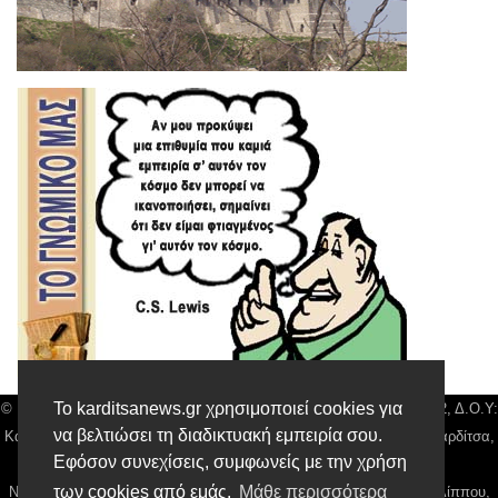
Το karditsanews.gr χρησιμοποιεί cookies για
© Karditsa News | Διακριτικός Τίτλος: Orion Media, ΑΦΜ: 043750542, Δ.Ο.Υ:
να βελτιώσει τη διαδικτυακή εμπειρία σου.
Καρδίτσας, Αρ. Γεμή: 018804431000, Δ/νση: Διάκου 10 τ.κ 43132 Καρδίτσα,
Εφόσον συνεχίσεις, συμφωνείς με την χρήση
Τηλ: 24410 42500, email:
news@karditsanews.gr.
των cookies από εμάς.
Μάθε περισσότερα
Νόμιμος Εκπρόσωπος, Ιδιοκτήτης και Διαχειριστής: Παναγιώτης Φιλίππου,