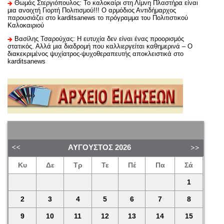
Θωμάς Στεργιόπουλος: Το καλοκαίρι στη Λίμνη Πλαστήρα είναι
μια ανοιχτή Γιορτή Πολιτισμού!!! Ο αρμόδιος Αντιδήμαρχος
παρουσιάζει στο karditsanews το πρόγραμμα του Πολιτιστικού
Καλοκαιριού
Βασίλης Τσαρούχας: Η ευτυχία δεν είναι ένας προορισμός
στατικός. Αλλά μια διαδρομή που καλλιεργείται καθημερινά – Ο
διακεκριμένος ψυχίατρος-ψυχοθεραπευτής αποκλειστικά στο
karditsanews
ΑΎΓΟΥΣΤΟΣ
2026
Κυ
Δε
Τρ
Τε
Πέ
Πα
Σά
1
2
3
4
5
6
7
8
9
10
11
12
13
14
15