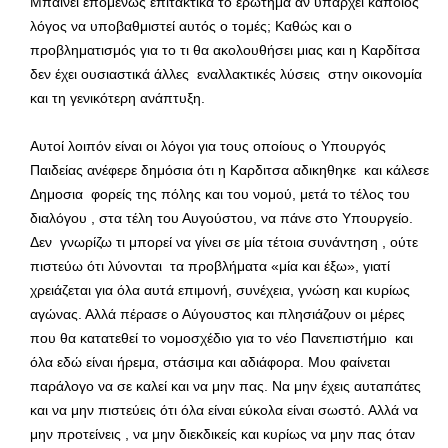
Μπαίνει επομένως επιτακτικά το ερώτημα αν υπάρχει κάποιος
λόγος να υποβαθμιστεί αυτός ο τομές; Καθώς και ο
προβληματισμός για το τι θα ακολουθήσει μιας και η Καρδίτσα
δεν έχει ουσιαστικά άλλες εναλλακτικές λύσεις στην οικονομία
και τη γενικότερη ανάπτυξη.
Αυτοί λοιπόν είναι οι λόγοι για τους οποίους ο Υπουργός
Παιδείας ανέφερε δημόσια ότι η Καρδιτσα αδικηθηκε και κάλεσε
Δημοσια φορείς της πόλης και του νομού, μετά το τέλος του
διαλόγου , στα τέλη του Αυγούστου, να πάνε στο Υπουργείο.
Δεν γνωρίζω τι μπορεί να γίνει σε μία τέτοια συνάντηση , ούτε
πιστεύω ότι λύνονται τα προβλήματα «μία και έξω», γιατί
χρειάζεται για όλα αυτά επιμονή, συνέχεια, γνώση και κυρίως
αγώνας. Αλλά πέρασε ο Αύγουστος και πλησιάζουν οι μέρες
που θα κατατεθεί το νομοσχέδιο για το νέο Πανεπιστήμιο και
όλα εδώ είναι ήρεμα, στάσιμα και αδιάφορα. Μου φαίνεται
παράλογο να σε καλεί και να μην πας. Να μην έχεις αυταπάτες
και να μην πιστεύεις ότι όλα είναι εύκολα είναι σωστό. Αλλά να
μην προτείνεις , να μην διεκδικείς και κυρίως να μην πας όταν