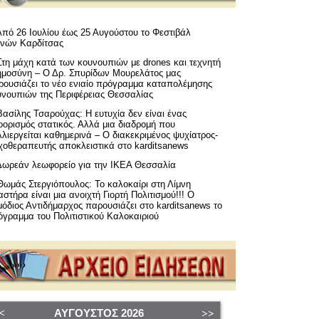
Από 26 Ιουλίου έως 25 Αυγούστου το Φεστιβάλ
μνών Καρδίτσας
Στη μάχη κατά των κουνουπιών με drones και τεχνητή
ημοσύνη – Ο Δρ. Σπυρίδων Μουρελάτος μας
ρουσιάζει το νέο ενιαίο πρόγραμμα καταπολέμησης
υνουπιών της Περιφέρειας Θεσσαλίας
Βασίλης Τσαρούχας: Η ευτυχία δεν είναι ένας
ορισμός στατικός. Αλλά μια διαδρομή που
λιεργείται καθημερινά – Ο διακεκριμένος ψυχίατρος-
χοθεραπευτής αποκλειστικά στο karditsanews
Δωρεάν λεωφορείο για την ΙΚΕΑ Θεσσαλία
Θωμάς Στεργιόπουλος: Το καλοκαίρι στη Λίμνη
στήρα είναι μια ανοιχτή Γιορτή Πολιτισμού!!! Ο
όδιος Αντιδήμαρχος παρουσιάζει στο karditsanews το
όγραμμα του Πολιτιστικού Καλοκαιριού
ΑΎΓΟΥΣΤΟΣ
2026