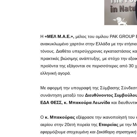
Η
«ΜΕΛ Μ.Α.Ε.»,
μέλος του ομίλου PAK GROUP B.
ανακυκλωμένο χαρτόνι στην Ελλάδα με την ετήσια
τόνους. Διαθέτει υπερσύγχρονες εγκαταστάσεις κα
πρακτικές βιώσιμης ανάπτυξης, με στόχο την εξο
προϊόντα της εξάγονται σε περισσότερες από 30 
ελληνική αγορά.
Με αφορμή την υπογραφή της Σύμβασης Σύνδεσης
συνάντηση μεταξύ του
Διευθύνοντος Συμβούλου 
ΕΔΑ ΘΕΣΣ, κ. Μπακούρα Λεωνίδα
και διευθυντ
Ο
κ. Μπακούρας
εξέφρασε την ικανοποίησή του
αερίου στην 20ετή πορεία της
Εταιρείας
με την Μ
εφαρμόζουμε στοχευμένη και ξεκάθαρη στρατηγική