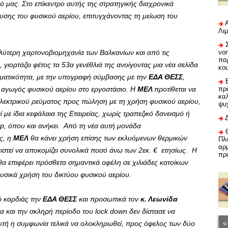
 μας. Στο επίκεντρο αυτής της στρατηγικής διαχρονικά
δυσης του φυσικού αερίου, επιτυγχάνοντας τη μείωση του
Λι
αλύτερη χαρτονοβιομηχανία των Βαλκανίων και από τις
νο
πα
γιορτάζει φέτος τα 53α γενέθλιά της ανοίγοντας μια νέα σελίδα
κο
αγματικότητα, με την υπογραφή σύμβασης με την
ΕΔΑ ΘΕΣΣ
,
ο αγωγός φυσικού αερίου στο εργοστάσιο. Η
ΜΕΛ
προτίθεται να
προ
καλ
λεκτρικού ρεύματος προς πώληση με τη χρήση φυσικού αερίου,
ψυ
 με ίδια κεφάλαια της Εταιρείας, χωρίς τραπεζικό δανεισμό ή
up, όπου και ανήκει. Από τη νέα αυτή μονάδα
ς, η
MΕΛ
θα κάνει χρήση επίσης των εκλυόμενων θερμικών
Πλα
αρμ
ιστεί να αποκομίζει συνολικά ποσό άνω των 2εκ. € ετησίως. Η
πρ
θα επιφέρει πρόσθετα σημαντικά οφέλη σε χιλιάδες κατοίκων
φυσικά χρήση του δικτύου φυσικού αερίου.
ό καρδιάς την
ΕΔΑ ΘΕΣΣ
και προσωπικά τον
κ. Λεωνίδα
α και την σκληρή περίοδο του lock down δεν δίστασε να
 αυτή η συμφωνία τελικά να ολοκληρωθεί, προς όφελος των δύο