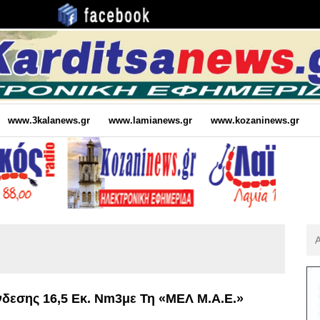
www.3kalanews.gr
www.lamianews.gr
www.kozaninews.gr
Αν
Για
:
εσης 16,5 Εκ. Νm3με Τη «ΜΕΛ Μ.Α.Ε.»