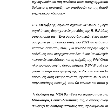
τεχνογνωσία και στη συνέπεια στον προγραμματισμό
βρίσκεται η ανάπτυξη των υποδομών και της διείσ
ενεργειακού κόστους».
Ο
κ. Θεοχάρης,
δήλωσε σχετικά: «
Η
ΜΕΛ
, η μεγ
μεγαλύτερες βιομηχανικές μονάδες της Β. Ελλάδας, 
στην ιστορία της. Ένα όνειρο δεκαετιών έγινε πρ
σύμφωνα με την οποία εντός του 2021 θα φτάσει 
κατασκευάσει στο μεταξύ μια μονάδα παραγωγής η
επένδυση που ανέρχεται στα 5εκ. € και θα καλυφθεί
κοινοτικές επενδύσεις, και τη στήριξη της PAK Gro
ηλεκτροπαραγωγής δυναμικότητας 8,6MW ανά έτο
φορτίων στην παραγωγική της διαδικασία και ευελπ
επένδυση αυτή ισχυροποιεί τα μέγιστα τη
ΜΕΛ
και 
στην ευρύτερη περιοχή, που θα κάνουν και αυτοί 
Η διοίκηση της
ΜΕΛ
θα ήθελε να ευχαριστήσει απ
Μπακούρα
,
Γενικό Διευθυντή
της, ο οποίος ακόμ
συνεχίζει τις διαπραγματεύσεις μας, προκειμένου