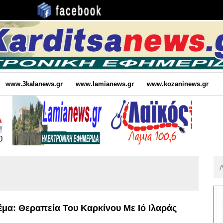
www.3kalanews.gr
www.lamianews.gr
www.kozaninews.gr
Αν
Για
:
μα: Θεραπεία Του Καρκίνου Με Ιό Ιλαράς