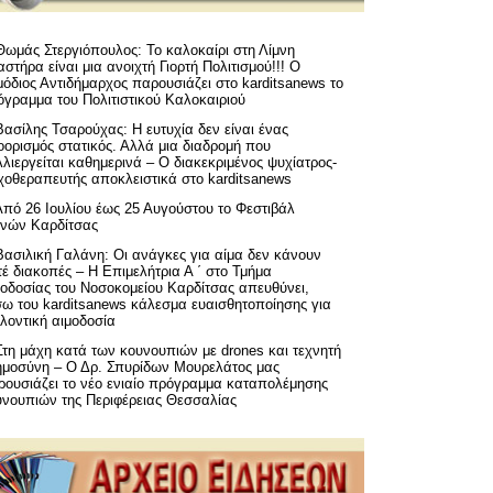
Θωμάς Στεργιόπουλος: Το καλοκαίρι στη Λίμνη
στήρα είναι μια ανοιχτή Γιορτή Πολιτισμού!!! Ο
όδιος Αντιδήμαρχος παρουσιάζει στο karditsanews το
όγραμμα του Πολιτιστικού Καλοκαιριού
Βασίλης Τσαρούχας: Η ευτυχία δεν είναι ένας
ορισμός στατικός. Αλλά μια διαδρομή που
λιεργείται καθημερινά – Ο διακεκριμένος ψυχίατρος-
χοθεραπευτής αποκλειστικά στο karditsanews
Από 26 Ιουλίου έως 25 Αυγούστου το Φεστιβάλ
μνών Καρδίτσας
Βασιλική Γαλάνη: Οι ανάγκες για αίμα δεν κάνουν
έ διακοπές – Η Επιμελήτρια Α ΄ στο Τμήμα
μοδοσίας του Νοσοκομείου Καρδίτσας απευθύνει,
σω του karditsanews κάλεσμα ευαισθητοποίησης για
λοντική αιμοδοσία
Στη μάχη κατά των κουνουπιών με drones και τεχνητή
ημοσύνη – Ο Δρ. Σπυρίδων Μουρελάτος μας
ρουσιάζει το νέο ενιαίο πρόγραμμα καταπολέμησης
υνουπιών της Περιφέρειας Θεσσαλίας