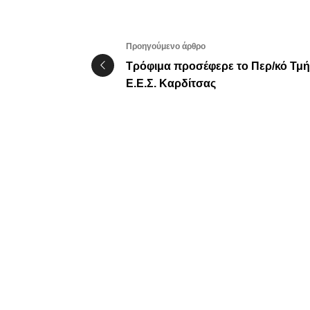
Προηγούμενο άρθρο
Τρόφιμα προσέφερε το Περ/κό Τμ
Ε.Ε.Σ. Καρδίτσας