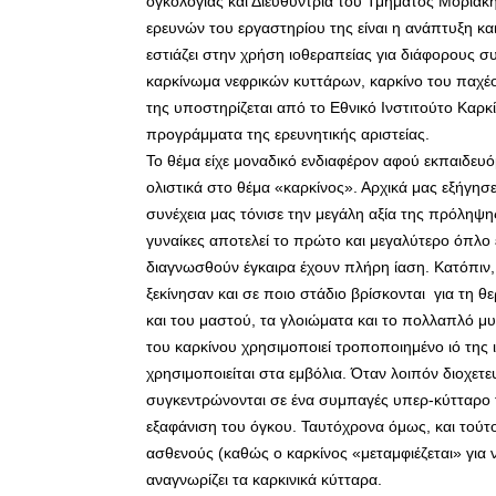
ογκολογίας και Διευθύντρια του Τμήματος Μοριακή
ερευνών του εργαστηρίου της είναι η ανάπτυξη κ
εστιάζει στην χρήση ιοθεραπείας για διάφορους 
καρκίνωμα νεφρικών κυττάρων, καρκίνο του παχέο
της υποστηρίζεται από το Εθνικό Ινστιτούτο Καρκί
προγράμματα της ερευνητικής αριστείας.
Το θέμα είχε μοναδικό ενδιαφέρον αφού εκπαιδευό
ολιστικά στο θέμα «καρκίνος». Αρχικά μας εξήγησε 
συνέχεια μας τόνισε την μεγάλη αξία της πρόληψης
γυναίκες αποτελεί το πρώτο και μεγαλύτερο όπλο
διαγνωσθούν έγκαιρα έχουν πλήρη ίαση. Κατόπιν
ξεκίνησαν και σε ποιο στάδιο βρίσκονται για τη 
και του μαστού, τα γλοιώματα και το πολλαπλό μ
του καρκίνου χρησιμοποιεί τροποποιημένο ιό της ι
χρησιμοποιείται στα εμβόλια. Όταν λοιπόν διοχετε
συγκεντρώνονται σε ένα συμπαγές υπερ-κύτταρο τ
εξαφάνιση του όγκου. Ταυτόχρονα όμως, και τούτο
ασθενούς (καθώς ο καρκίνος «μεταμφιέζεται» για ν
αναγνωρίζει τα καρκινικά κύτταρα.