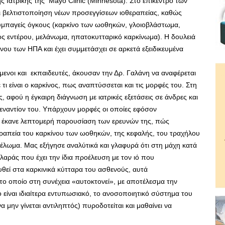
ς Ιατρικής της Mayo Clinic (Minnesota). Στο επίκεντρο των
αι βελτιστοποίηση νέων προσεγγίσεων ιοθεραπείας, καθώς
συμπαγείς όγκους (καρκίνο των ωοθηκών, γλοιοβλάστωμα,
ς εντέρου, μελάνωμα, ηπατοκυτταρικό καρκίνωμα). Η δουλειά
νου των ΗΠΑ και έχει συμμετάσχει σε αρκετά εξειδικευμένα
μενοι και εκπαιδευτές, άκουσαν την Δρ. Γαλάνη να αναφέρεται
τι είναι ο καρκίνος, πως αναπτύσσεται και τις μορφές του. Στη
, αφού η έγκαιρη διάγνωση με ιατρικές εξετάσεις σε άνδρες και
 εναντίον του. Υπάρχουν μορφές οι οποίες εφόσον
, έκανε λεπτομερή παρουσίαση των ερευνών της, πώς
θεραπεία του καρκίνου των ωοθηκών, της κεφαλής, του τραχήλου
υέλωμα. Μας εξήγησε αναλύτικά και γλαφυρά ότι στη μάχη κατά
λαράς που έχει την ίδια προέλευση με τον ιό που
υθεί στα καρκινικά κύτταρα του ασθενούς, αυτά
ο οποίο στη συνέχεια «αυτοκτονεί», με αποτέλεσμα την
 είναι ιδιαίτερα εντυπωσιακό, το ανοσοποιητικό σύστημα του
α μην γίνεται αντιληπτός) πυροδοτείται και μαθαίνει να