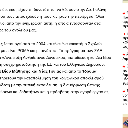
αιδευτικοί, είχαν τη δυνατότητα να θέσουν στην Δρ. Γαλάνη
που τους απασχολούν ή τους κίνησαν την περιέργεια. Όλοι
Πλα
αρμ
μένοι από την ενημέρωση αυτή, η οποία εντάσσονταν στα
πρ
ος του σχολείου μας.
προ
καλ
ας
λειτουργεί από το 2004 και είναι ένα καινοτόμο Σχολείο
ψυ
 μας είναι ΡΟΜΑ και μετανάστες. Το πρόγραμμα των ΣΔΕ
α «Ανάπτυξη Ανθρώπινου Δυναμικού, Εκπαίδευση και Δια Βίου
Λι
η συγχρηματοδότηση της ΕΕ και του Ελληνικού Δημοσίου.
ποτ
α Βίου Μάθησης και Νέας Γενιάς
και από το
Ίδρυμα
Αι
πηρετούν την καταπολέμηση του κοινωνικού αποκλεισμού
μέ
εθε
ύνδεση με την τυπική εκπαίδευση, η διαμόρφωση θετικής
σεων και δεξιοτήτων και η πρόσβαση στην αγορά εργασίας.
νο
πα
κο