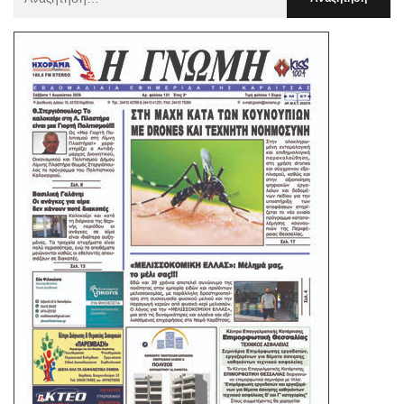
Για
: