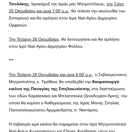
Τσολάκης
, Ιεροκήρυξ της Ιεράς μας Μητροπόλεως,
την Τρίτη
25 Οκτωβρίου και ώρα 7:00΄μ.μ.
, θα τελέσει την ακολουθία του
Εσπερινού και θα ομιλήσει στον Ιερό Ναό Αγίου Δημητρίου
Ορφανών.
Την Τετάρτη 26 Οκτωβρίου
, θα λειτουργήσει και θα ομιλήσει
στον Ιερό Ναό Αγίου Δημητρίου Φύλλου.
***
Την Τετάρτη 26 Οκτωβρίου και ώρα 6:00΄μ.μ.
, ο Σεβασμιώτατος
Μητροπολίτης κ. Τιμόθεος θα υποδεχθεί την
θαυματουργό
εικόνα της Παναγίας της Σπηλαιωτίσσης
στη διασταύρωση
των οδών Καραϊσκάκη και Μπλατσούκα (ξενοδοχείον Άρνη), την
οποία θα κομίσει ο Καθηγούμενος της Ιεράς Μονής Σπηλιάς
Πανοσιολογιώτατος Αρχιμανδρίτης π. Νεκτάριος.
Η σεβασμία ιερά εικόνα θα παραμείνει στον Ιερό Μητροπολιτικό
Ναό Αγίων Κωνσταντίνου και Ελένης Καρδίτσης μέχρι την