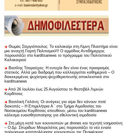
Θωμάς Στεργιόπουλος: Το καλοκαίρι στη Λίμνη Πλαστήρα είναι
μια ανοιχτή Γιορτή Πολιτισμού!!! Ο αρμόδιος Αντιδήμαρχος
παρουσιάζει στο karditsanews το πρόγραμμα του Πολιτιστικού
Καλοκαιριού
Βασίλης Τσαρούχας: Η ευτυχία δεν είναι ένας προορισμός
στατικός. Αλλά μια διαδρομή που καλλιεργείται καθημερινά – Ο
διακεκριμένος ψυχίατρος-ψυχοθεραπευτής αποκλειστικά στο
karditsanews
Από 26 Ιουλίου έως 25 Αυγούστου το Φεστιβάλ Λιμνών
Καρδίτσας
Βασιλική Γαλάνη: Οι ανάγκες για αίμα δεν κάνουν ποτέ
διακοπές – Η Επιμελήτρια Α ΄ στο Τμήμα Αιμοδοσίας του
Νοσοκομείου Καρδίτσας απευθύνει, μέσω του karditsanews
κάλεσμα ευαισθητοποίησης για εθελοντική αιμοδοσία
Στη μάχη κατά των κουνουπιών με drones και τεχνητή νοημοσύνη
– Ο Δρ. Σπυρίδων Μουρελάτος μας παρουσιάζει το νέο ενιαίο
πρόγραμμα καταπολέμησης κουνουπιών της Περιφέρειας