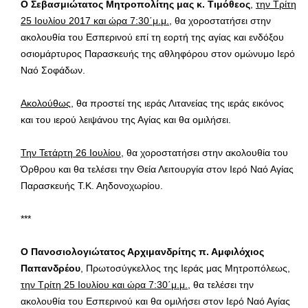
Ο Σεβασμιώτατος Μητροπολίτης μας κ. Τιμόθεος
,
την Τρίτη
25 Ιουλίου 2017 και ώρα 7:30΄μ.μ.
, θα χοροστατήσει στην
ακολουθία του Εσπερινού επί τη εορτή της αγίας και ενδόξου
οσιομάρτυρος Παρασκευής της αθληφόρου στον ομώνυμο Ιερό
Ναό Σοφάδων.
Ακολούθως
, θα προστεί της ιεράς Λιτανείας της ιεράς εικόνος
και του ιερού λειψάνου της Αγίας και θα ομιλήσει.
Την Τετάρτη 26 Ιουλίου
, θα χοροστατήσει στην ακολουθία του
Όρθρου και θα τελέσει την Θεία Λειτουργία στον Ιερό Ναό Αγίας
Παρασκευής Τ.Κ. Αηδονοχωρίου.
***
Ο Πανοσιολογιώτατος Αρχιμανδρίτης π. Αμφιλόχιος
Παπανδρέου
, Πρωτοσύγκελλος της Ιεράς μας Μητροπόλεως,
την Τρίτη 25 Ιουλίου και ώρα 7:30΄μ.μ.
, θα τελέσει την
ακολουθία του Εσπερινού και θα ομιλήσει στον Ιερό Ναό Αγίας