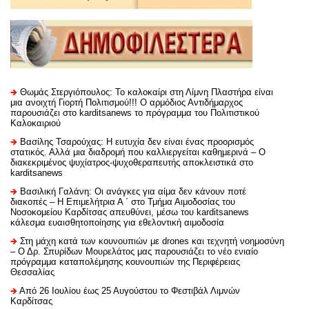
Θωμάς Στεργιόπουλος: Το καλοκαίρι στη Λίμνη Πλαστήρα είναι
μια ανοιχτή Γιορτή Πολιτισμού!!! Ο αρμόδιος Αντιδήμαρχος
παρουσιάζει στο karditsanews το πρόγραμμα του Πολιτιστικού
Καλοκαιριού
Βασίλης Τσαρούχας: Η ευτυχία δεν είναι ένας προορισμός
στατικός. Αλλά μια διαδρομή που καλλιεργείται καθημερινά – Ο
διακεκριμένος ψυχίατρος-ψυχοθεραπευτής αποκλειστικά στο
karditsanews
Βασιλική Γαλάνη: Οι ανάγκες για αίμα δεν κάνουν ποτέ
διακοπές – Η Επιμελήτρια Α ΄ στο Τμήμα Αιμοδοσίας του
Νοσοκομείου Καρδίτσας απευθύνει, μέσω του karditsanews
κάλεσμα ευαισθητοποίησης για εθελοντική αιμοδοσία
Στη μάχη κατά των κουνουπιών με drones και τεχνητή νοημοσύνη
– Ο Δρ. Σπυρίδων Μουρελάτος μας παρουσιάζει το νέο ενιαίο
πρόγραμμα καταπολέμησης κουνουπιών της Περιφέρειας
Θεσσαλίας
Από 26 Ιουλίου έως 25 Αυγούστου το Φεστιβάλ Λιμνών
Καρδίτσας