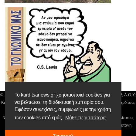
Το karditsanews.gr χρησιμοποιεί cookies για
© Karditsa News | Διακριτικός Τίτλος: Orion Media, ΑΦΜ: 043750542, Δ.Ο.Υ:
να βελτιώσει τη διαδικτυακή εμπειρία σου.
Καρδίτσας, Αρ. Γεμή: 018804431000, Δ/νση: Διάκου 10 τ.κ 43132 Καρδίτσα,
Εφόσον συνεχίσεις, συμφωνείς με την χρήση
Τηλ: 24410 42500, email:
news@karditsanews.gr.
των cookies από εμάς.
Μάθε περισσότερα
Νόμιμος Εκπρόσωπος, Ιδιοκτήτης και Διαχειριστής: Παναγιώτης Φιλίππου,
Διευθύντρια: Γιαννουσά Βασιλική, Διευθύντιρα Σύνταξης: Μπαλαμπάνη
Βασιλική. Δικαιούχος domain name Παναγιώτης Φιλίππου
Συμφωνώ