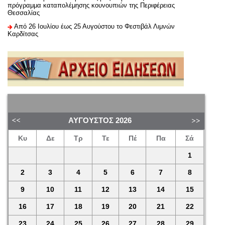
πρόγραμμα καταπολέμησης κουνουπιών της Περιφέρειας
Θεσσαλίας
Από 26 Ιουλίου έως 25 Αυγούστου το Φεστιβάλ Λιμνών
Καρδίτσας
ΑΎΓΟΥΣΤΟΣ
2026
Κυ
Δε
Τρ
Τε
Πέ
Πα
Σά
1
2
3
4
5
6
7
8
9
10
11
12
13
14
15
16
17
18
19
20
21
22
23
24
25
26
27
28
29