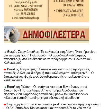
Θωμάς Στεργιόπουλος: Το καλοκαίρι στη Λίμνη Πλαστήρα είναι
μια ανοιχτή Γιορτή Πολιτισμού!!! Ο αρμόδιος Αντιδήμαρχος
παρουσιάζει στο karditsanews το πρόγραμμα του Πολιτιστικού
Καλοκαιριού
Βασίλης Τσαρούχας: Η ευτυχία δεν είναι ένας προορισμός
στατικός. Αλλά μια διαδρομή που καλλιεργείται καθημερινά – Ο
διακεκριμένος ψυχίατρος-ψυχοθεραπευτής αποκλειστικά στο
karditsanews
Βασιλική Γαλάνη: Οι ανάγκες για αίμα δεν κάνουν ποτέ
διακοπές – Η Επιμελήτρια Α ΄ στο Τμήμα Αιμοδοσίας του
Νοσοκομείου Καρδίτσας απευθύνει, μέσω του karditsanews
κάλεσμα ευαισθητοποίησης για εθελοντική αιμοδοσία
Στη μάχη κατά των κουνουπιών με drones και τεχνητή νοημοσύνη
– Ο Δρ. Σπυρίδων Μουρελάτος μας παρουσιάζει το νέο ενιαίο