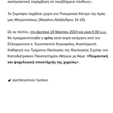
εκκλησιαστική παρέμβαση σε προβλήματα πένθους».
Το Σεμινάριο λαμβάνει χώρα στο Πνευματικό Κέντρο της Ιεράς
μας Μητροπόλεως (Μεγάλου Αλεξάνδρου 16-18).
Ως εκ τούτου,
την Δευτέρα 18 Μαρτίου 2019 και ώρα 6:00΄μ.μ.
,
θα πραγματοποιηθεί η
τρίτη
κατά σειρά εισήγηση από τον
Ελλογιμώτατο κ. Κωνσταντίνο Κορναράκη, Αναπληρωτή
Καθηγητή του Τμήματος Θεολογίας της Θεολογικής Σχολής του
Καποδιστριακού Πανεπιστημίου Αθηνών με θέμα:
«Ποιμαντική
και ψυχολογική υποστήριξη της χηρείας»
.
Ιερά
Μητρόπολη
Τιμόθεος