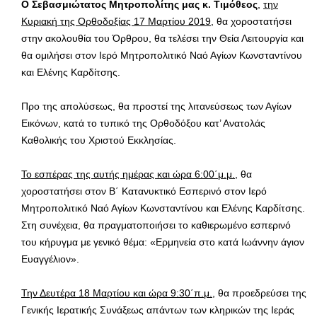
Ο Σεβασμιώτατος Μητροπολίτης μας κ. Τιμόθεος
,
την
Κυριακή της Ορθοδοξίας 17 Μαρτίου 2019
, θα χοροστατήσει
στην ακολουθία του Όρθρου, θα τελέσει την Θεία Λειτουργία και
θα ομιλήσει στον Ιερό Μητροπολιτικό Ναό Αγίων Κωνσταντίνου
και Ελένης Καρδίτσης.
Προ της απολύσεως, θα προστεί της λιτανεύσεως των Αγίων
Εικόνων, κατά το τυπικό της Ορθοδόξου κατ’ Ανατολάς
Καθολικής του Χριστού Εκκλησίας.
Το εσπέρας της αυτής ημέρας και ώρα 6:00΄μ.μ.
, θα
χοροστατήσει στον Β΄ Κατανυκτικό Εσπερινό στον Ιερό
Μητροπολιτικό Ναό Αγίων Κωνσταντίνου και Ελένης Καρδίτσης.
Στη συνέχεια, θα πραγματοποιήσει το καθιερωμένο εσπερινό
του κήρυγμα με γενικό θέμα: «Ερμηνεία στο κατά Ιωάννην άγιον
Ευαγγέλιον».
Την Δευτέρα 18 Μαρτίου και ώρα 9:30΄π.μ.
, θα προεδρεύσει της
Γενικής Ιερατικής Συνάξεως απάντων των κληρικών της Ιεράς