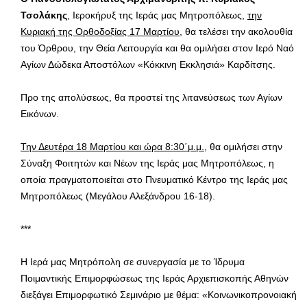
Τσολάκης
, Ιεροκήρυξ της Ιεράς μας Μητροπόλεως,
την
Κυριακή της Ορθοδοξίας 17 Μαρτίου
, θα τελέσει την ακολουθία
του Όρθρου, την Θεία Λειτουργία και θα ομιλήσει στον Ιερό Ναό
Αγίων Δώδεκα Αποστόλων «Κόκκινη Εκκλησιά» Καρδίτσης.
Προ της απολύσεως, θα προστεί της λιτανεύσεως των Αγίων
Εικόνων.
Την Δευτέρα 18 Μαρτίου και ώρα 8:30΄μ.μ.
, θα ομιλήσει στην
Σύναξη Φοιτητών και Νέων της Ιεράς μας Μητροπόλεως, η
οποία πραγματοποιείται στο Πνευματικό Κέντρο της Ιεράς μας
Μητροπόλεως (Μεγάλου Αλεξάνδρου 16-18).
***
H Ιερά μας Μητρόπολη σε συνεργασία με το Ίδρυμα
Ποιμαντικής Επιμορφώσεως της Ιεράς Αρχιεπισκοπής Αθηνών
διεξάγει Επιμορφωτικό Σεμινάριο με θέμα: «Κοινωνικοπρονοιακή