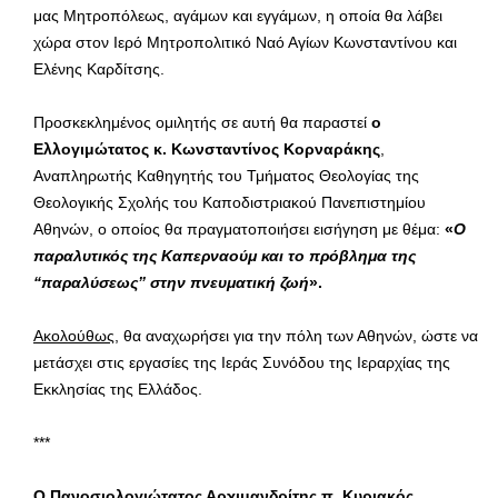
μας Μητροπόλεως, αγάμων και εγγάμων, η οποία θα λάβει
χώρα στον Ιερό Μητροπολιτικό Ναό Αγίων Κωνσταντίνου και
Ελένης Καρδίτσης.
Προσκεκλημένος ομιλητής σε αυτή θα παραστεί
ο
Ελλογιμώτατος κ. Κωνσταντίνος Κορναράκης
,
Αναπληρωτής Καθηγητής του Τμήματος Θεολογίας της
Θεολογικής Σχολής του Καποδιστριακού Πανεπιστημίου
Αθηνών, ο οποίος θα πραγματοποιήσει εισήγηση με θέμα:
«
Ο
παραλυτικός της Καπερναούμ και το πρόβλημα της
“παραλύσεως” στην πνευματική ζωή
».
Ακολούθως
, θα αναχωρήσει για την πόλη των Αθηνών, ώστε να
μετάσχει στις εργασίες της Ιεράς Συνόδου της Ιεραρχίας της
Εκκλησίας της Ελλάδος.
***
Ο Πανοσιολογιώτατος Αρχιμανδρίτης π. Κυριακός