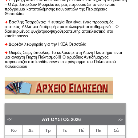
– Ο Δρ. Σπυρίδων Μουρελάτος μας παρουσιάζει το νέο ενιαίο
πρόγραμμα καταπολέμησης κουνουπιών της Περιφέρειας
Θεσσαλίας
Βασίλης Τσαρούχας: Η ευτυχία δεν είναι ένας προορισμός
στατικός. Αλλά μια διαδρομή που καλλιεργείται καθημερινά – Ο
διακεκριμένος ψυχίατρος-ψυχοθεραπευτής αποκλειστικά στο
karditsanews
Δωρεάν λεωφορείο για την ΙΚΕΑ Θεσσαλία
Θωμάς Στεργιόπουλος: Το καλοκαίρι στη Λίμνη Πλαστήρα είναι
μια ανοιχτή Γιορτή Πολιτισμού!!! Ο αρμόδιος Αντιδήμαρχος
παρουσιάζει στο karditsanews το πρόγραμμα του Πολιτιστικού
Καλοκαιριού
ΑΎΓΟΥΣΤΟΣ
2026
Κυ
Δε
Τρ
Τε
Πέ
Πα
Σά