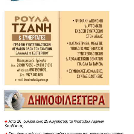
Από 26 Ιουλίου έως 25 Αυγούστου το Φεστιβάλ Λιμνών
Καρδίτσας
Στη μάχη κατά των κουνουπιών με drones και τεχνητή νοημοσύνη