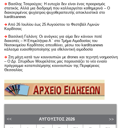
Βασίλης Τσαρούχας: Η ευτυχία δεν είναι ένας προορισμός
στατικός. Αλλά μια διαδρομή που καλλιεργείται καθημερινά – Ο
διακεκριμένος ψυχίατρος-ψυχοθεραπευτής αποκλειστικά στο
karditsanews
Από 26 Ιουλίου έως 25 Αυγούστου το Φεστιβάλ Λιμνών
Καρδίτσας
Βασιλική Γαλάνη: Οι ανάγκες για αίμα δεν κάνουν ποτέ
διακοπές – Η Επιμελήτρια Α ΄ στο Τμήμα Αιμοδοσίας του
Νοσοκομείου Καρδίτσας απευθύνει, μέσω του karditsanews
κάλεσμα ευαισθητοποίησης για εθελοντική αιμοδοσία
Στη μάχη κατά των κουνουπιών με drones και τεχνητή νοημοσύνη
– Ο Δρ. Σπυρίδων Μουρελάτος μας παρουσιάζει το νέο ενιαίο
πρόγραμμα καταπολέμησης κουνουπιών της Περιφέρειας
Θεσσαλίας
ΑΎΓΟΥΣΤΟΣ
2026