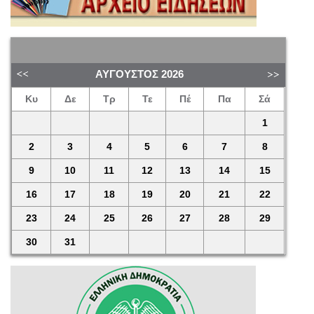
ΑΎΓΟΥΣΤΟΣ
2026
Κυ
Δε
Τρ
Τε
Πέ
Πα
Σά
1
2
3
4
5
6
7
8
9
10
11
12
13
14
15
16
17
18
19
20
21
22
23
24
25
26
27
28
29
30
31