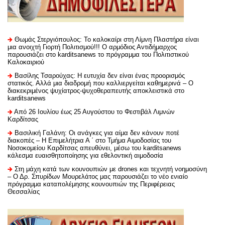
Θωμάς Στεργιόπουλος: Το καλοκαίρι στη Λίμνη Πλαστήρα είναι
μια ανοιχτή Γιορτή Πολιτισμού!!! Ο αρμόδιος Αντιδήμαρχος
παρουσιάζει στο karditsanews το πρόγραμμα του Πολιτιστικού
Καλοκαιριού
Βασίλης Τσαρούχας: Η ευτυχία δεν είναι ένας προορισμός
στατικός. Αλλά μια διαδρομή που καλλιεργείται καθημερινά – Ο
διακεκριμένος ψυχίατρος-ψυχοθεραπευτής αποκλειστικά στο
karditsanews
Από 26 Ιουλίου έως 25 Αυγούστου το Φεστιβάλ Λιμνών
Καρδίτσας
Βασιλική Γαλάνη: Οι ανάγκες για αίμα δεν κάνουν ποτέ
διακοπές – Η Επιμελήτρια Α ΄ στο Τμήμα Αιμοδοσίας του
Νοσοκομείου Καρδίτσας απευθύνει, μέσω του karditsanews
κάλεσμα ευαισθητοποίησης για εθελοντική αιμοδοσία
Στη μάχη κατά των κουνουπιών με drones και τεχνητή νοημοσύνη
– Ο Δρ. Σπυρίδων Μουρελάτος μας παρουσιάζει το νέο ενιαίο
πρόγραμμα καταπολέμησης κουνουπιών της Περιφέρειας
Θεσσαλίας