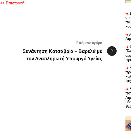
<< Επιστροφή
νο
πα
κο
Λι
Επόμενο άρθρο
Συνάντηση Κατσαβριά – Βαρελά με
Πλα
αρμ
τον Αναπληρωτή Υπουργό Υγείας
πρ
προ
καλ
ψυ
ποτ
Αι
μέ
εθε