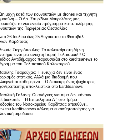
Στη μάχη κατά των κουνουπιών με drones και τεχνητή
ημοσύνη – Ο Δρ. Σπυρίδων Μουρελάτος μας
ρουσιάζει το νέο ενιαίο πρόγραμμα καταπολέμησης
υνουπιών της Περιφέρειας Θεσσαλίας
Από 26 Ιουλίου έως 25 Αυγούστου το Φεστιβάλ
μνών Καρδίτσας
Θωμάς Στεργιόπουλος: Το καλοκαίρι στη Λίμνη
στήρα είναι μια ανοιχτή Γιορτή Πολιτισμού!!! Ο
όδιος Αντιδήμαρχος παρουσιάζει στο karditsanews το
όγραμμα του Πολιτιστικού Καλοκαιριού
Βασίλης Τσαρούχας: Η ευτυχία δεν είναι ένας
ορισμός στατικός. Αλλά μια διαδρομή που
λιεργείται καθημερινά – Ο διακεκριμένος ψυχίατρος-
χοθεραπευτής αποκλειστικά στο karditsanews
Βασιλική Γαλάνη: Οι ανάγκες για αίμα δεν κάνουν
έ διακοπές – Η Επιμελήτρια Α ΄ στο Τμήμα
μοδοσίας του Νοσοκομείου Καρδίτσας απευθύνει,
σω του karditsanews κάλεσμα ευαισθητοποίησης για
λοντική αιμοδοσία