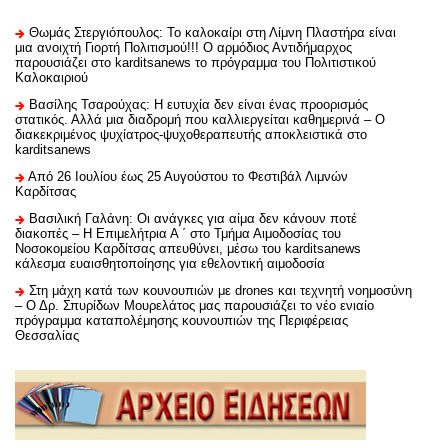
Θωμάς Στεργιόπουλος: Το καλοκαίρι στη Λίμνη Πλαστήρα είναι
μια ανοιχτή Γιορτή Πολιτισμού!!! Ο αρμόδιος Αντιδήμαρχος
παρουσιάζει στο karditsanews το πρόγραμμα του Πολιτιστικού
Καλοκαιριού
Βασίλης Τσαρούχας: Η ευτυχία δεν είναι ένας προορισμός
στατικός. Αλλά μια διαδρομή που καλλιεργείται καθημερινά – Ο
διακεκριμένος ψυχίατρος-ψυχοθεραπευτής αποκλειστικά στο
karditsanews
Από 26 Ιουλίου έως 25 Αυγούστου το Φεστιβάλ Λιμνών
Καρδίτσας
Βασιλική Γαλάνη: Οι ανάγκες για αίμα δεν κάνουν ποτέ
διακοπές – Η Επιμελήτρια Α ΄ στο Τμήμα Αιμοδοσίας του
Νοσοκομείου Καρδίτσας απευθύνει, μέσω του karditsanews
κάλεσμα ευαισθητοποίησης για εθελοντική αιμοδοσία
Στη μάχη κατά των κουνουπιών με drones και τεχνητή νοημοσύνη
– Ο Δρ. Σπυρίδων Μουρελάτος μας παρουσιάζει το νέο ενιαίο
πρόγραμμα καταπολέμησης κουνουπιών της Περιφέρειας
Θεσσαλίας