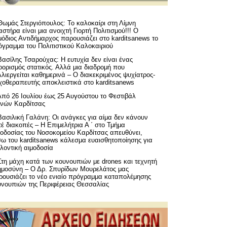
Θωμάς Στεργιόπουλος: Το καλοκαίρι στη Λίμνη
στήρα είναι μια ανοιχτή Γιορτή Πολιτισμού!!! Ο
όδιος Αντιδήμαρχος παρουσιάζει στο karditsanews το
όγραμμα του Πολιτιστικού Καλοκαιριού
Βασίλης Τσαρούχας: Η ευτυχία δεν είναι ένας
ορισμός στατικός. Αλλά μια διαδρομή που
λιεργείται καθημερινά – Ο διακεκριμένος ψυχίατρος-
χοθεραπευτής αποκλειστικά στο karditsanews
Από 26 Ιουλίου έως 25 Αυγούστου το Φεστιβάλ
μνών Καρδίτσας
Βασιλική Γαλάνη: Οι ανάγκες για αίμα δεν κάνουν
έ διακοπές – Η Επιμελήτρια Α ΄ στο Τμήμα
μοδοσίας του Νοσοκομείου Καρδίτσας απευθύνει,
σω του karditsanews κάλεσμα ευαισθητοποίησης για
λοντική αιμοδοσία
Στη μάχη κατά των κουνουπιών με drones και τεχνητή
ημοσύνη – Ο Δρ. Σπυρίδων Μουρελάτος μας
ρουσιάζει το νέο ενιαίο πρόγραμμα καταπολέμησης
υνουπιών της Περιφέρειας Θεσσαλίας