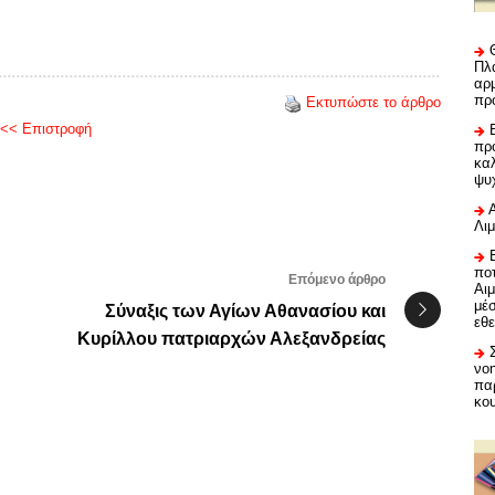
Πλα
αρμ
πρ
Εκτυπώστε το άρθρο
<< Επιστροφή
προ
καλ
ψυ
Λι
ποτ
Επόμενο άρθρο
Αι
μέ
Σύναξις των Αγίων Αθανασίου και
εθε
Κυρίλλου πατριαρχών Αλεξανδρείας
νο
πα
κο