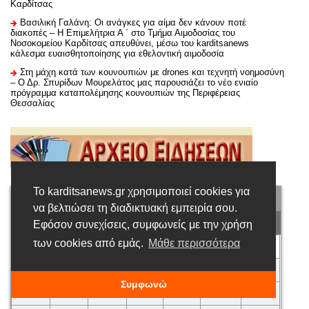
Καρδίτσας
Βασιλική Γαλάνη: Οι ανάγκες για αίμα δεν κάνουν ποτέ
διακοπές – Η Επιμελήτρια Α ΄ στο Τμήμα Αιμοδοσίας του
Νοσοκομείου Καρδίτσας απευθύνει, μέσω του karditsanews
κάλεσμα ευαισθητοποίησης για εθελοντική αιμοδοσία
Στη μάχη κατά των κουνουπιών με drones και τεχνητή νοημοσύνη
– Ο Δρ. Σπυρίδων Μουρελάτος μας παρουσιάζει το νέο ενιαίο
πρόγραμμα καταπολέμησης κουνουπιών της Περιφέρειας
Θεσσαλίας
Το karditsanews.gr χρησιμοποιεί cookies για
να βελτιώσει τη διαδικτυακή εμπειρία σου.
ΑΎΓΟΥΣΤΟΣ
2026
Εφόσον συνεχίσεις, συμφωνείς με την χρήση
των cookies από εμάς.
Μάθε περισσότερα
Κυ
Δε
Τρ
Τε
Πέ
Πα
Σά
1
Συμφωνώ
2
3
4
5
6
7
8