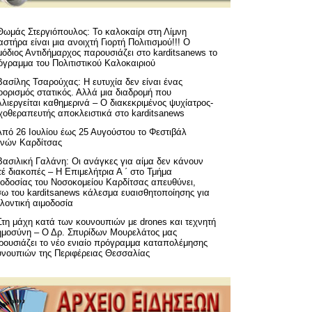
Θωμάς Στεργιόπουλος: Το καλοκαίρι στη Λίμνη
στήρα είναι μια ανοιχτή Γιορτή Πολιτισμού!!! Ο
όδιος Αντιδήμαρχος παρουσιάζει στο karditsanews το
όγραμμα του Πολιτιστικού Καλοκαιριού
Βασίλης Τσαρούχας: Η ευτυχία δεν είναι ένας
ορισμός στατικός. Αλλά μια διαδρομή που
λιεργείται καθημερινά – Ο διακεκριμένος ψυχίατρος-
χοθεραπευτής αποκλειστικά στο karditsanews
Από 26 Ιουλίου έως 25 Αυγούστου το Φεστιβάλ
μνών Καρδίτσας
Βασιλική Γαλάνη: Οι ανάγκες για αίμα δεν κάνουν
έ διακοπές – Η Επιμελήτρια Α ΄ στο Τμήμα
μοδοσίας του Νοσοκομείου Καρδίτσας απευθύνει,
σω του karditsanews κάλεσμα ευαισθητοποίησης για
λοντική αιμοδοσία
Στη μάχη κατά των κουνουπιών με drones και τεχνητή
ημοσύνη – Ο Δρ. Σπυρίδων Μουρελάτος μας
ρουσιάζει το νέο ενιαίο πρόγραμμα καταπολέμησης
υνουπιών της Περιφέρειας Θεσσαλίας