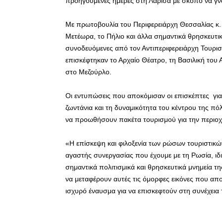
προηγούμενες ημέρες στη Λάρισα με σκοπό να γν
Με πρωτοβουλία του Περιφερειάρχη Θεσσαλίας κ. 
Μετέωρα, το Πήλιο και άλλα σημαντικά θρησκευτι
συνοδευόμενες από τον Αντιπεριφερειάρχη Τουρισμ
επισκέφτηκαν το Αρχαίο Θέατρο, τη Βασιλική του 
στο Μεζούρλο.
Οι εντυπώσεις που αποκόμισαν οι επισκέπτες για 
ζωντάνια και τη δυναμικότητα του κέντρου της πό
να προωθήσουν πακέτα τουρισμού για την περιοχ
«Η επίσκεψη και φιλοξενία των ρώσων τουριστικ
αγαστής συνεργασίας που έχουμε με τη Ρωσία, ιδ
σημαντικά πολιτισμικά και θρησκευτικά μνημεία τ
να μεταφέρουν αυτές τις όμορφες εικόνες που α
ισχυρό έναυσμα για να επισκεφτούν στη συνέχεια 