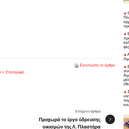
Πλα
αρμ
πρ
προ
καλ
ψυ
Λι
Εκτυπώστε το άρθρο
ποτ
<< Επιστροφή
Αι
μέ
εθε
νο
πα
κο
Επόμενο άρθρο
Προχωρά το έργο ύδρευσης
οικισμών της Λ. Πλαστήρα