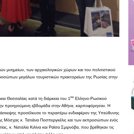
ών μνημείων, των αρχαιολογικών χώρων και του πολιτιστικού
προσώπων μεγάλων τουριστικών πρακτορείων της Ρωσίας στην
ου
εια Θεσσαλίας κατά τη διάρκεια του 1
Ελληνο-Ρωσικού
 την προηγούμενη εβδομάδα στην Αθήνα, καρποφόρησαν. Η
 διάσκεψης προσέλκυσε το περαιτέρω ενδιαφέρον της Υπεύθυνης
ς Μόσχας κ. Τατιάνα Ποσπεργκέλις και των εκπροσώπων ενός
ας, κ. Ναταλία Κιλίνα και Ραϊσα Σμιρνόβα, που βρέθηκαν τις