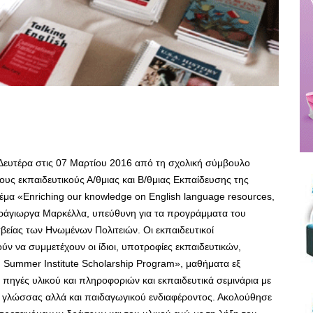
ευτέρα στις 07 Μαρτίου 2016 από τη σχολική σύμβουλο
υς εκπαιδευτικούς Α/θμιας και Β/θμιας Εκπαίδευσης της
θέμα «Enriching our knowledge on English language resources,
Καράγιωργα Μαρκέλλα, υπεύθυνη για τα προγράμματα του
σβείας των Ηνωμένων Πολιτειών. Οι εκπαιδευτικοί
 να συμμετέχουν οι ίδιοι, υποτροφίες εκπαιδευτικών,
 Summer Institute Scholarship Program», μαθήματα εξ
πηγές υλικού και πληροφοριών και εκπαιδευτικά σεμινάρια με
ης γλώσσας αλλά και παιδαγωγικού ενδιαφέροντος. Ακολούθησε