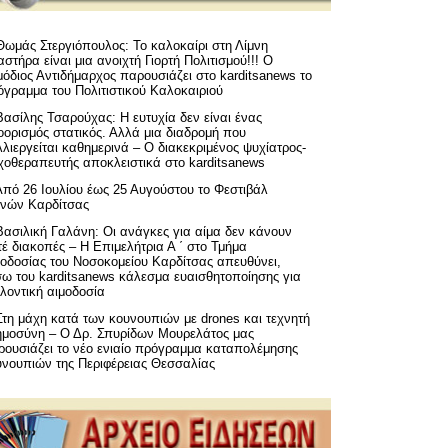
Θωμάς Στεργιόπουλος: Το καλοκαίρι στη Λίμνη
στήρα είναι μια ανοιχτή Γιορτή Πολιτισμού!!! Ο
όδιος Αντιδήμαρχος παρουσιάζει στο karditsanews το
όγραμμα του Πολιτιστικού Καλοκαιριού
Βασίλης Τσαρούχας: Η ευτυχία δεν είναι ένας
ορισμός στατικός. Αλλά μια διαδρομή που
λιεργείται καθημερινά – Ο διακεκριμένος ψυχίατρος-
χοθεραπευτής αποκλειστικά στο karditsanews
Από 26 Ιουλίου έως 25 Αυγούστου το Φεστιβάλ
μνών Καρδίτσας
Βασιλική Γαλάνη: Οι ανάγκες για αίμα δεν κάνουν
έ διακοπές – Η Επιμελήτρια Α ΄ στο Τμήμα
μοδοσίας του Νοσοκομείου Καρδίτσας απευθύνει,
σω του karditsanews κάλεσμα ευαισθητοποίησης για
λοντική αιμοδοσία
Στη μάχη κατά των κουνουπιών με drones και τεχνητή
ημοσύνη – Ο Δρ. Σπυρίδων Μουρελάτος μας
ρουσιάζει το νέο ενιαίο πρόγραμμα καταπολέμησης
υνουπιών της Περιφέρειας Θεσσαλίας