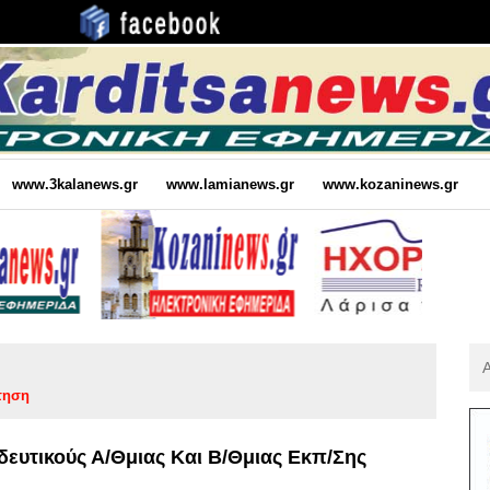
www.3kalanews.gr
www.lamianews.gr
www.kozaninews.gr
Αν
Για
τηση
:
ευτικούς Α/θμιας Και Β/θμιας Εκπ/σης