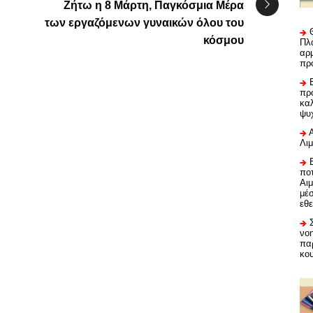
Ζήτω η 8 Μάρτη, Παγκόσμια Μέρα
των εργαζόμενων γυναικών όλου του
κόσμου
Πλα
αρμ
πρ
προ
καλ
ψυ
Λι
ποτ
Αι
μέ
εθε
νο
πα
κο