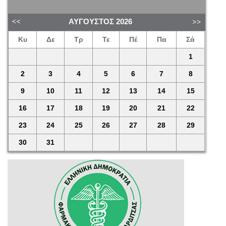
ΑΎΓΟΥΣΤΟΣ
2026
Κυ
Δε
Τρ
Τε
Πέ
Πα
Σά
1
2
3
4
5
6
7
8
9
10
11
12
13
14
15
16
17
18
19
20
21
22
23
24
25
26
27
28
29
30
31