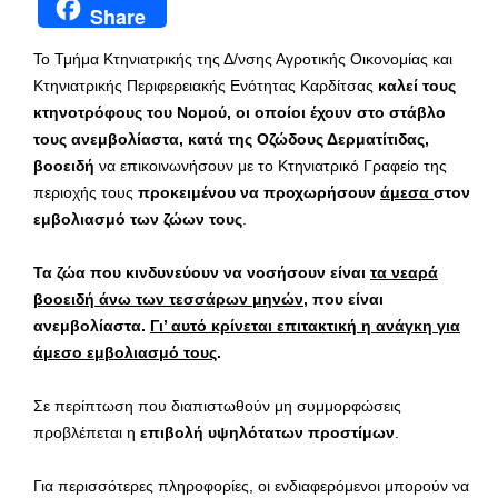
Share
Το Τμήμα Κτηνιατρικής της Δ/νσης Αγροτικής Οικονομίας και
Κτηνιατρικής Περιφερειακής Ενότητας Καρδίτσας
καλεί τους
κτηνοτρόφους του Νομού, οι οποίοι έχουν στο στάβλο
τους ανεμβολίαστα, κατά της Οζώδους Δερματίτιδας,
βοοειδή
να επικοινωνήσουν με το Κτηνιατρικό Γραφείο της
περιοχής τους
προκειμένου να προχωρήσουν
άμεσα
στον
εμβολιασμό των ζώων τους
.
Τα ζώα που κινδυνεύουν να νοσήσουν είναι
τα νεαρά
βοοειδή άνω των τεσσάρων μηνών,
που είναι
ανεμβολίαστα.
Γι’ αυτό κρίνεται επιτακτική η ανάγκη για
άμεσο εμβολιασμό τους
.
Σε περίπτωση που διαπιστωθούν μη συμμορφώσεις
προβλέπεται η
επιβολή υψηλότατων προστίμων
.
Για περισσότερες πληροφορίες, οι ενδιαφερόμενοι μπορούν να