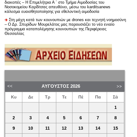
διακοπές – Η Επιμελήτρια Α ΄ στο Τμήμα Αιμοδοσίας του
Νοσοκομείου Καρδίτσας απευθύνει, μέσω του karditsanews
κάλεσμα ευαισθητοποίησης για εθελοντική αιμοδοσία
Στη μάχη κατά των κουνουπιών με drones και τεχνητή νοημοσύνη
– Ο Δρ. Σπυρίδων Μουρελάτος μας παρουσιάζει το νέο ενιαίο
πρόγραμμα καταπολέμησης κουνουπιών της Περιφέρειας
Θεσσαλίας
ΑΎΓΟΥΣΤΟΣ
2026
Κυ
Δε
Τρ
Τε
Πέ
Πα
Σά
1
2
3
4
5
6
7
8
9
10
11
12
13
14
15