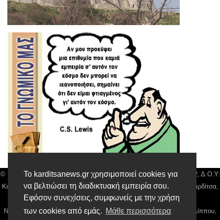
Το karditsanews.gr χρησιμοποιεί cookies για
© Karditsa News | Διακριτικός Τίτλος: Orion Media, ΑΦΜ: 043750542, Δ.Ο.Υ:
να βελτιώσει τη διαδικτυακή εμπειρία σου.
Καρδίτσας, Αρ. Γεμή: 018804431000, Δ/νση: Διάκου 10 τ.κ 43132 Καρδίτσα,
Εφόσον συνεχίσεις, συμφωνείς με την χρήση
Τηλ: 24410 42500, email:
news@karditsanews.gr.
των cookies από εμάς.
Μάθε περισσότερα
Νόμιμος Εκπρόσωπος, Ιδιοκτήτης και Διαχειριστής: Παναγιώτης Φιλίππου,