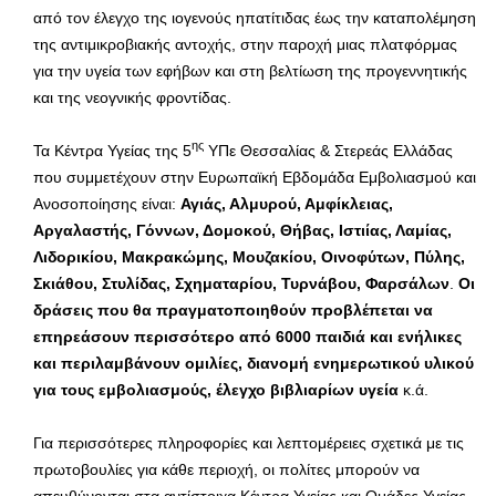
από τον έλεγχο της ιογενούς ηπατίτιδας έως την καταπολέμηση
της αντιμικροβιακής αντοχής, στην παροχή μιας πλατφόρμας
για την υγεία των εφήβων και στη βελτίωση της προγεννητικής
και της νεογνικής φροντίδας.
ης
Τα Κέντρα Υγείας της 5
ΥΠε Θεσσαλίας & Στερεάς Ελλάδας
που συμμετέχουν στην Ευρωπαϊκή Εβδομάδα Εμβολιασμού και
Ανοσοποίησης είναι:
Αγιάς, Αλμυρού, Αμφίκλειας,
Αργαλαστής, Γόννων, Δομοκού, Θήβας, Ιστιίας, Λαμίας,
Λιδορικίου, Μακρακώμης, Μουζακίου, Οινοφύτων, Πύλης,
Σκιάθου, Στυλίδας, Σχηματαρίου, Τυρνάβου, Φαρσάλων
.
Οι
δράσεις που θα πραγματοποιηθούν προβλέπεται να
επηρεάσουν περισσότερο από 6000 παιδιά και ενήλικες
και περιλαμβάνουν ομιλίες, διανομή ενημερωτικού υλικού
για τους εμβολιασμούς, έλεγχο βιβλιαρίων υγεία
κ.ά.
Για περισσότερες πληροφορίες και λεπτομέρειες σχετικά με τις
πρωτοβουλίες για κάθε περιοχή, οι πολίτες μπορούν να
απευθύνονται στα αντίστοιχα Κέντρα Υγείας και Ομάδες Υγείας.