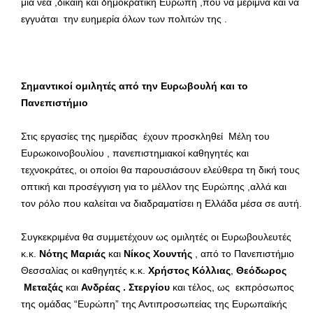
μια νέα ,δίκαιη και δημοκρατική Ευρώπη ,που να μεριμνά και να
εγγυάται την ευημερία όλων των πολιτών της .
Σημαντικοί ομιλητές από την Ευρωβουλή και το
Πανεπιστήμιο
Στις εργασίες της ημερίδας έχουν προσκληθεί Μέλη του
Ευρωκοινοβουλίου , πανεπιστημιακοί καθηγητές και
τεχνοκράτες, οι οποίοι θα παρουσιάσουν ελεύθερα τη δική τους
οπτική και προσέγγιση για το μέλλον της Ευρώπης ,αλλά και
τον ρόλο που καλείται να διαδραματίσει η Ελλάδα μέσα σε αυτή.
Συγκεκριμένα θα συμμετέχουν ως ομιλητές οι Ευρωβουλευτές
κ.κ.
Νότης Μαριάς
και
Νίκος Χουντής
, από το Πανεπιστήμιο
Θεσσαλίας οι καθηγητές κ.κ.
Χρήστος Κόλλιας
,
Θεόδωρος
Μεταξάς
και
Ανδρέας . Στεργίου
και τέλος, ως εκπρόσωπος
της ομάδας “Ευρώπη” της Αντιπροσωπείας της Ευρωπαϊκής