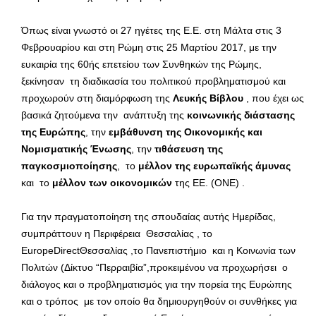
Όπως είναι γνωστό οι 27 ηγέτες της Ε.Ε. στη Μάλτα στις 3
Φεβρουαρίου και στη Ρώμη στις 25 Μαρτίου 2017, με την
ευκαιρία της 60ής επετείου των Συνθηκών της Ρώμης,
ξεκίνησαν τη διαδικασία του πολιτικού προβληματισμού και
προχωρούν στη διαμόρφωση της
Λευκής Βίβλου
, που έχει ως
βασικά ζητούμενα την ανάπτυξη της
κοινωνικής διάστασης
της Ευρώπης
, την
εμβάθυνση της Οικονομικής και
Νομισματικής Ένωσης
, την
τιθάσευση της
παγκοσμιοποίησης
, το
μέλλον της ευρωπαϊκής άμυνας
και το
μέλλον των οικονομικών
της ΕΕ. (ΟΝΕ) .
Για την πραγματοποίηση της σπουδαίας αυτής Ημερίδας,
συμπράττουν η Περιφέρεια Θεσσαλίας , το
EuropeDirectΘεσσαλίας ,το Πανεπιστήμιο και η Κοινωνία των
Πολιτών (Δίκτυο “Περραιβία”,προκειμένου να προχωρήσει ο
διάλογος και ο προβληματισμός για την πορεία της Ευρώπης
και ο τρόπος με τον οποίο θα δημιουργηθούν οι συνθήκες για