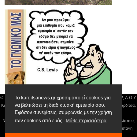
Το karditsanews.gr χρησιμοποιεί cookies για
© Karditsa News | Διακριτικός Τίτλος: Orion Media, ΑΦΜ: 043750542, Δ.Ο.Υ:
να βελτιώσει τη διαδικτυακή εμπειρία σου.
Καρδίτσας, Αρ. Γεμή: 018804431000, Δ/νση: Διάκου 10 τ.κ 43132 Καρδίτσα,
Εφόσον συνεχίσεις, συμφωνείς με την χρήση
Τηλ: 24410 42500, email:
news@karditsanews.gr.
των cookies από εμάς.
Μάθε περισσότερα
Νόμιμος Εκπρόσωπος, Ιδιοκτήτης και Διαχειριστής: Παναγιώτης Φιλίππου,
Διευθύντρια: Γιαννουσά Βασιλική, Διευθύντιρα Σύνταξης: Μπαλαμπάνη
Βασιλική. Δικαιούχος domain name Παναγιώτης Φιλίππου