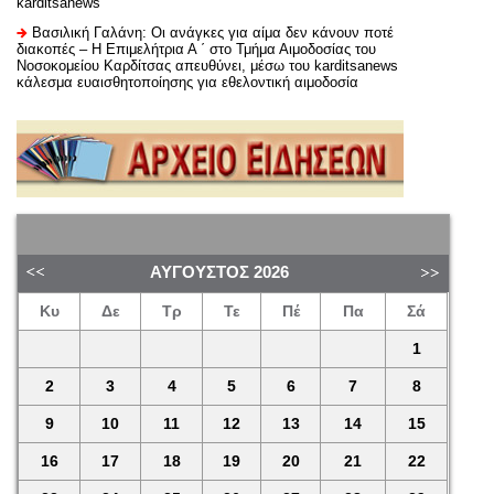
karditsanews
Βασιλική Γαλάνη: Οι ανάγκες για αίμα δεν κάνουν ποτέ
διακοπές – Η Επιμελήτρια Α ΄ στο Τμήμα Αιμοδοσίας του
Νοσοκομείου Καρδίτσας απευθύνει, μέσω του karditsanews
κάλεσμα ευαισθητοποίησης για εθελοντική αιμοδοσία
ΑΎΓΟΥΣΤΟΣ
2026
Κυ
Δε
Τρ
Τε
Πέ
Πα
Σά
1
2
3
4
5
6
7
8
9
10
11
12
13
14
15
16
17
18
19
20
21
22