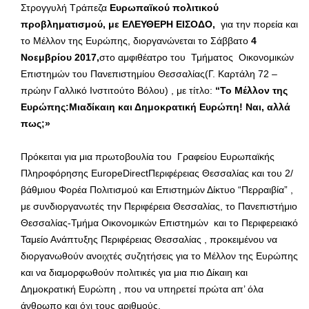
Στρογγυλή Τράπεζα
Ευρωπαϊκού πολιτικού
προβληματισμού, με ΕΛΕΥΘΕΡΗ ΕΙΣΟΔΟ,
για την πορεία και
το Μέλλον της Ευρώπης, διοργανώνεται το Σάββατο
4
Νοεμβρίου 2017,
στο αμφιθέατρο του Τμήματος Οικονομικών
Επιστημών του Πανεπιστημίου Θεσσαλίας(Γ. Καρτάλη 72 –
πρώην Γαλλικό Ινστιτούτο Βόλου) , με τίτλο:
“Το Μέλλον της
Ευρώπης:Μιαδίκαιη και Δημοκρατική Ευρώπη! Ναι, αλλά
πως;»
Πρόκειται για μια πρωτοβουλία του Γραφείου Ευρωπαϊκής
Πληροφόρησης EuropeDirectΠεριφέρειας Θεσσαλίας και του 2/
βάθμιου Φορέα Πολιτισμού και Επιστημών Δίκτυο “Περραιβία” ,
με συνδιοργανωτές την Περιφέρεια Θεσσαλίας, το Πανεπιστήμιο
Θεσσαλίας-Τμήμα Οικονομικών Επιστημών και το Περιφερειακό
Ταμείο Ανάπτυξης Περιφέρειας Θεσσαλίας , προκειμένου να
διοργανωθούν ανοιχτές συζητήσεις για το Μέλλον της Ευρώπης
και να διαμορφωθούν πολιτικές για μια πιο Δίκαιη και
Δημοκρατική Ευρώπη , που να υπηρετεί πρώτα απ’ όλα
άνθρωπο και όχι τους αριθμούς.