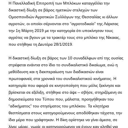
Η Πανελλαδική Επιτροπή των Μπλόκων καταγγέλλει την
δικαστική δίωξη σε βάρος ηγετικών στελεχών των
Ομοσπονδιών Αγροτικών Συλλόγων της Θεσσαλίας κι άλλων
αγροτών, οι οποίοι σέρνονται στο “αγροτοδικείο” της Λάρισας
την 1η Μάρτη 2019 με την κατηγορία ότι υποκίνησαν τους
αγρότες να βγουν με τα τρακτέρ τους στο μπλόκο της Νίκαιας,
που στήθηκε τη Δευτέρα 28/1/2019.
Η δικαστική δίωξη σε βάρος των 10 συναδέλφων επί της ουσίας
στρέφεται ενάντια στο ίδιο το συνδικαλιστικό δικαίωμα, ενώ η
μεθόδευση και η διεκπεραίωση των διαδικασιών είναι
πρωτοφανείς στα χρονικά του συνδικαλιστικού κινήματος. Η
κατηγορία που αφορά σε κινητοποίηση που μόλις ξεκίνησε και
βρίσκεται σε εξέλιξη, στήθηκε στο άψε – σβήσε, στηριζόμενη σε
δημοσιεύματα του Τύπου που, μάλιστα, προηγήθηκαν του
“αδικήματος” του στησίματος του μπλόκου. Τα κλητήρια
θεσπίσματα στους κατηγορούμενους αποδόθηκαν τάχιστα, την
ίδια μέρα που γράφτηκαν. Η δίκη ορίστηκε να γίνει άμεσα, σε
λίγες μέρες, χωρίς οι κατηγορούμενοι να έχουν καν κληθεί για