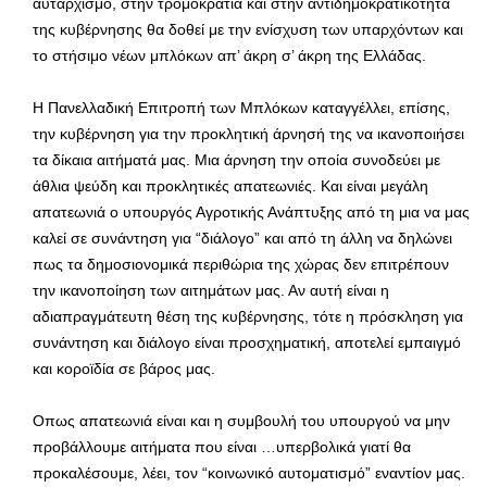
αυταρχισμό, στην τρομοκρατία και στην αντιδημοκρατικότητα
της κυβέρνησης θα δοθεί με την ενίσχυση των υπαρχόντων και
το στήσιμο νέων μπλόκων απ’ άκρη σ’ άκρη της Ελλάδας.
Η Πανελλαδική Επιτροπή των Μπλόκων καταγγέλλει, επίσης,
την κυβέρνηση για την προκλητική άρνησή της να ικανοποιήσει
τα δίκαια αιτήματά μας. Μια άρνηση την οποία συνοδεύει με
άθλια ψεύδη και προκλητικές απατεωνιές. Και είναι μεγάλη
απατεωνιά ο υπουργός Αγροτικής Ανάπτυξης από τη μια να μας
καλεί σε συνάντηση για “διάλογο” και από τη άλλη να δηλώνει
πως τα δημοσιονομικά περιθώρια της χώρας δεν επιτρέπουν
την ικανοποίηση των αιτημάτων μας. Αν αυτή είναι η
αδιαπραγμάτευτη θέση της κυβέρνησης, τότε η πρόσκληση για
συνάντηση και διάλογο είναι προσχηματική, αποτελεί εμπαιγμό
και κοροϊδία σε βάρος μας.
Οπως απατεωνιά είναι και η συμβουλή του υπουργού να μην
προβάλλουμε αιτήματα που είναι …υπερβολικά γιατί θα
προκαλέσουμε, λέει, τον “κοινωνικό αυτοματισμό” εναντίον μας.