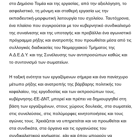
στο Δημόσιο Τομέα και της εργασίας, από την αξιολόγηση, το
ασφαλιστικό, τη μόνιμη και σταθερή εργασία ως την
εκπαιδευτική-μορφωτική λειτουργία του σχολείου. Ταυτόχρονα,
ένα πλαίσιο που συγκρούεται με τον κυβερνητικό συνδικαλισμό
της συναίνεσης και της υποταγής και προβάλλει ένα αγωνιστικό
πρόγραμμα ρήξης και ανατροπής που προωθείται μέσα από τις
συλλογικές διαδικασίες του Νομαρχιακού Τμήματος της
Α.Δ.Ε.Δ.Υ. και της Συνέλευσης των αντιπροσώπων καθώς και
το συντονισμό των σωματείων.
Η ταξική ενότητα των εργαζόμενων σήμερα και ένα πανίσχυρο
μέτωπο ρήξης και ανατροπής της βάρβαρης πολιτικής του
κεφαλαίου, της εργοδοσίας και των εκπροσώπων τους,
κυβέρνησης-ΕΕ-ΔΝΤ, μπορεί και πρέπει να δημιουργηθεί στη
βάση των εργαζομένων, στους χώρους δουλειάς, στα σωματεία,
στις συνελεύσεις, στις πολύμορφες κινητοποιήσεις και τους
αγώνες τους. Χρειάζεται να υπηρετείται και να προωθείται και
στα συνδικάτα, στα όργανα και τις οργανώσεις του
συνδικαλιστικού κινήματος, εάν και όπου μπορούν να