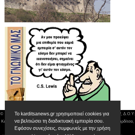
Το karditsanews.gr χρησιμοποιεί cookies για
© Karditsa News | Διακριτικός Τίτλος: Orion Media, ΑΦΜ: 043750542, Δ.Ο.Υ:
να βελτιώσει τη διαδικτυακή εμπειρία σου.
Καρδίτσας, Αρ. Γεμή: 018804431000, Δ/νση: Διάκου 10 τ.κ 43132 Καρδίτσα,
Εφόσον συνεχίσεις, συμφωνείς με την χρήση
Τηλ: 24410 42500, email:
news@karditsanews.gr.