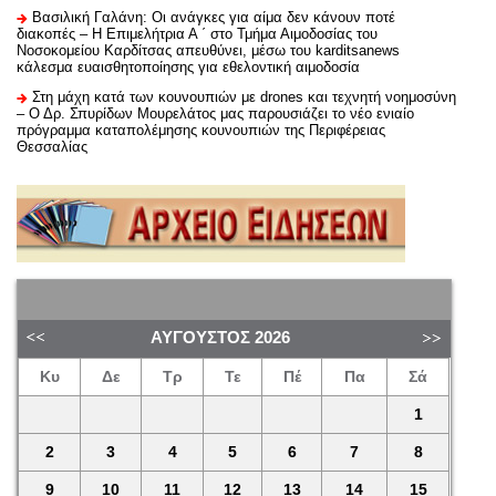
Βασιλική Γαλάνη: Οι ανάγκες για αίμα δεν κάνουν ποτέ
διακοπές – Η Επιμελήτρια Α ΄ στο Τμήμα Αιμοδοσίας του
Νοσοκομείου Καρδίτσας απευθύνει, μέσω του karditsanews
κάλεσμα ευαισθητοποίησης για εθελοντική αιμοδοσία
Στη μάχη κατά των κουνουπιών με drones και τεχνητή νοημοσύνη
– Ο Δρ. Σπυρίδων Μουρελάτος μας παρουσιάζει το νέο ενιαίο
πρόγραμμα καταπολέμησης κουνουπιών της Περιφέρειας
Θεσσαλίας
ΑΎΓΟΥΣΤΟΣ
2026
Κυ
Δε
Τρ
Τε
Πέ
Πα
Σά
1
2
3
4
5
6
7
8
9
10
11
12
13
14
15