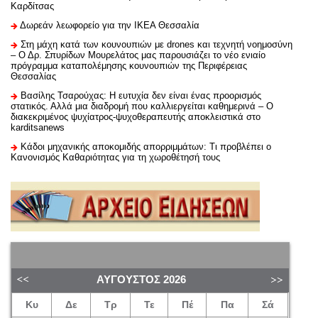
Καρδίτσας
Δωρεάν λεωφορείο για την ΙΚΕΑ Θεσσαλία
Στη μάχη κατά των κουνουπιών με drones και τεχνητή νοημοσύνη
– Ο Δρ. Σπυρίδων Μουρελάτος μας παρουσιάζει το νέο ενιαίο
πρόγραμμα καταπολέμησης κουνουπιών της Περιφέρειας
Θεσσαλίας
Βασίλης Τσαρούχας: Η ευτυχία δεν είναι ένας προορισμός
στατικός. Αλλά μια διαδρομή που καλλιεργείται καθημερινά – Ο
διακεκριμένος ψυχίατρος-ψυχοθεραπευτής αποκλειστικά στο
karditsanews
Κάδοι μηχανικής αποκομιδής απορριμμάτων: Τι προβλέπει ο
Κανονισμός Καθαριότητας για τη χωροθέτησή τους
ΑΎΓΟΥΣΤΟΣ
2026
Κυ
Δε
Τρ
Τε
Πέ
Πα
Σά