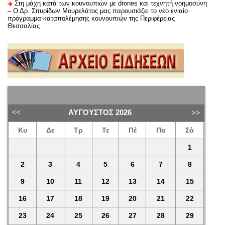
Στη μάχη κατά των κουνουπιών με drones και τεχνητή νοημοσύνη
– Ο Δρ. Σπυρίδων Μουρελάτος μας παρουσιάζει το νέο ενιαίο
πρόγραμμα καταπολέμησης κουνουπιών της Περιφέρειας
Θεσσαλίας
ΑΎΓΟΥΣΤΟΣ
2026
Κυ
Δε
Τρ
Τε
Πέ
Πα
Σά
1
2
3
4
5
6
7
8
9
10
11
12
13
14
15
16
17
18
19
20
21
22
23
24
25
26
27
28
29