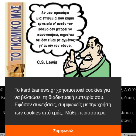
Το karditsanews.gr χρησιμοποιεί cookies για
© Karditsa News | Διακριτικός Τίτλος: Orion Media, ΑΦΜ: 043750542, Δ.Ο.Υ:
να βελτιώσει τη διαδικτυακή εμπειρία σου.
Καρδίτσας, Αρ. Γεμή: 018804431000, Δ/νση: Διάκου 10 τ.κ 43132 Καρδίτσα,
Εφόσον συνεχίσεις, συμφωνείς με την χρήση
Τηλ: 24410 42500, email:
news@karditsanews.gr.
των cookies από εμάς.
Μάθε περισσότερα
Νόμιμος Εκπρόσωπος, Ιδιοκτήτης και Διαχειριστής: Παναγιώτης Φιλίππου,
Διευθύντρια: Γιαννουσά Βασιλική, Διευθύντιρα Σύνταξης: Μπαλαμπάνη
Βασιλική. Δικαιούχος domain name Παναγιώτης Φιλίππου
Συμφωνώ
Πολιτική απορρήτου
|
Αίτηση Διαχείρισης Προσωπικών Δεδομένων
|
Όροι χρήσης
| |
Δήλωση