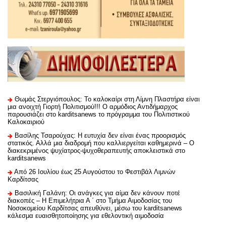
Θωμάς Στεργιόπουλος: Το καλοκαίρι στη Λίμνη Πλαστήρα είναι
μια ανοιχτή Γιορτή Πολιτισμού!!! Ο αρμόδιος Αντιδήμαρχος
παρουσιάζει στο karditsanews το πρόγραμμα του Πολιτιστικού
Καλοκαιριού
Βασίλης Τσαρούχας: Η ευτυχία δεν είναι ένας προορισμός
στατικός. Αλλά μια διαδρομή που καλλιεργείται καθημερινά – Ο
διακεκριμένος ψυχίατρος-ψυχοθεραπευτής αποκλειστικά στο
karditsanews
Από 26 Ιουλίου έως 25 Αυγούστου το Φεστιβάλ Λιμνών
Καρδίτσας
Βασιλική Γαλάνη: Οι ανάγκες για αίμα δεν κάνουν ποτέ
διακοπές – Η Επιμελήτρια Α ΄ στο Τμήμα Αιμοδοσίας του
Νοσοκομείου Καρδίτσας απευθύνει, μέσω του karditsanews
κάλεσμα ευαισθητοποίησης για εθελοντική αιμοδοσία