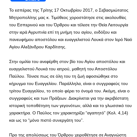
Το εσπέρας της Τρίτης 17 Οκτωβρίου 2017, ο Σεβασμιώτατος
Μητροπολίτης μας κ. Τιμόθεος χοροστάτησε στις ακολουθίες
του Εσπερινού και του Όρθρου και τέλεσε την Θεία Λειτουργία
στην ιερά Αγρυπνία επί τη μνήμη του αγίου, ενδόξου και
πανευφήμου αποστόλου και ευαγγελιστού Λουκά στον Ιερό Ναό
Αγίου Αλεξάνδρου Καρδίτσης.
Στην ομιλία του ανεφέρθη στον βίο του Αγίου αποστόλου και
ευαγγελιστού Λουκά του ιατρού, μαθητή του Αποστόλου
Παύλου. Τόνισε πως σε όλη του τη ζωή αφοσιώθηκε στο
κήρυγμα του Ευαγγελίου. Παράλληλα, είναι ο συγγραφεύς του
τρίτου Ευαγγελίου, το οποίο φέρει το όνομά του. Ακόμη, είναι ο
συγγραφεύς και των Πράξεων. Διακρίνεται για την ακριβέστατη
ιστορική τοποθέτηση των γεγονότων, αλλά και το γλωσσικό του
χαρακτήρα. Ο Παύλος τον χαρακτηρίζει “αγαπητό” (Κολ. 4,14)
και ως το “μόνο πιστό συνεργάτη του”.
Προ της απολύσεως του Όρθρου χειροθέτησε σε Αναγνώστη