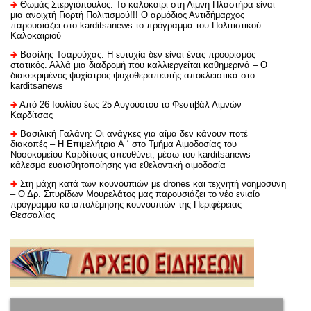
Θωμάς Στεργιόπουλος: Το καλοκαίρι στη Λίμνη Πλαστήρα είναι
μια ανοιχτή Γιορτή Πολιτισμού!!! Ο αρμόδιος Αντιδήμαρχος
παρουσιάζει στο karditsanews το πρόγραμμα του Πολιτιστικού
Καλοκαιριού
Βασίλης Τσαρούχας: Η ευτυχία δεν είναι ένας προορισμός
στατικός. Αλλά μια διαδρομή που καλλιεργείται καθημερινά – Ο
διακεκριμένος ψυχίατρος-ψυχοθεραπευτής αποκλειστικά στο
karditsanews
Από 26 Ιουλίου έως 25 Αυγούστου το Φεστιβάλ Λιμνών
Καρδίτσας
Βασιλική Γαλάνη: Οι ανάγκες για αίμα δεν κάνουν ποτέ
διακοπές – Η Επιμελήτρια Α ΄ στο Τμήμα Αιμοδοσίας του
Νοσοκομείου Καρδίτσας απευθύνει, μέσω του karditsanews
κάλεσμα ευαισθητοποίησης για εθελοντική αιμοδοσία
Στη μάχη κατά των κουνουπιών με drones και τεχνητή νοημοσύνη
– Ο Δρ. Σπυρίδων Μουρελάτος μας παρουσιάζει το νέο ενιαίο
πρόγραμμα καταπολέμησης κουνουπιών της Περιφέρειας
Θεσσαλίας