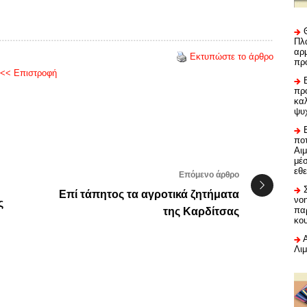
Πλα
αρμ
Εκτυπώστε το άρθρο
πρ
<< Επιστροφή
προ
καλ
ψυ
ποτ
Αι
μέ
εθε
Επόμενο άρθρο
Επί τάπητος τα αγροτικά ζητήματα
νο
ς
πα
της Καρδίτσας
κο
Λι