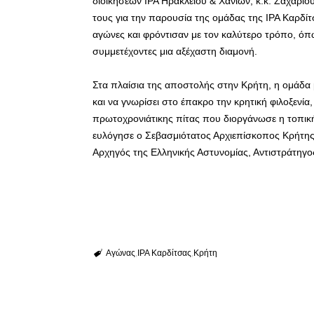
διοικήσεων ΙΡΑ Ηρακλείου & Χανίων, κ.κ. Ζαχαρι
τους για την παρουσία της ομάδας της ΙΡΑ Καρδ
αγώνες και φρόντισαν με τον καλύτερο τρόπο, όπως
συμμετέχοντες μια αξέχαστη διαμονή.
Στα πλαίσια της αποστολής στην Κρήτη, η ομάδα μ
και να γνωρίσει στο έπακρο την κρητική φιλοξενί
πρωτοχρονιάτικης πίτας που διοργάνωσε η τοπική δ
ευλόγησε ο Σεβασμιότατος Αρχιεπίσκοπος Κρήτης 
Αρχηγός της Ελληνικής Αστυνομίας, Αντιστράτηγο
Αγώνας
ΙΡΑ Καρδίτσας
Κρήτη