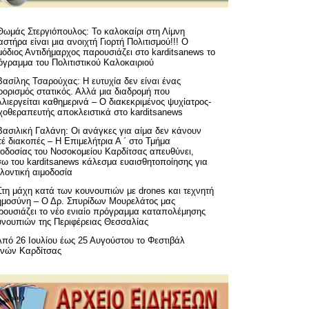
Θωμάς Στεργιόπουλος: Το καλοκαίρι στη Λίμνη
στήρα είναι μια ανοιχτή Γιορτή Πολιτισμού!!! Ο
όδιος Αντιδήμαρχος παρουσιάζει στο karditsanews το
όγραμμα του Πολιτιστικού Καλοκαιριού
Βασίλης Τσαρούχας: Η ευτυχία δεν είναι ένας
ορισμός στατικός. Αλλά μια διαδρομή που
λιεργείται καθημερινά – Ο διακεκριμένος ψυχίατρος-
χοθεραπευτής αποκλειστικά στο karditsanews
Βασιλική Γαλάνη: Οι ανάγκες για αίμα δεν κάνουν
έ διακοπές – Η Επιμελήτρια Α ΄ στο Τμήμα
μοδοσίας του Νοσοκομείου Καρδίτσας απευθύνει,
σω του karditsanews κάλεσμα ευαισθητοποίησης για
λοντική αιμοδοσία
Στη μάχη κατά των κουνουπιών με drones και τεχνητή
ημοσύνη – Ο Δρ. Σπυρίδων Μουρελάτος μας
ρουσιάζει το νέο ενιαίο πρόγραμμα καταπολέμησης
υνουπιών της Περιφέρειας Θεσσαλίας
Από 26 Ιουλίου έως 25 Αυγούστου το Φεστιβάλ
μνών Καρδίτσας