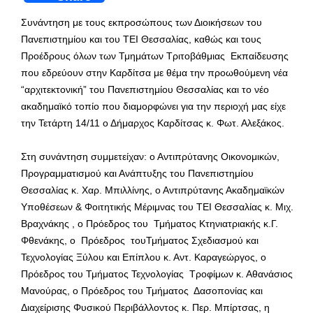
Συνάντηση με τους εκπροσώπους των Διοικήσεων του
Πανεπιστημίου και του ΤΕΙ Θεσσαλίας, καθώς και τους
Προέδρους όλων των Τμημάτων Τριτοβάθμιας Εκπαίδευσης
που εδρεύουν στην Καρδίτσα με θέμα την προωθούμενη νέα
“αρχιτεκτονική” του Πανεπιστημίου Θεσσαλίας και το νέο
ακαδημαϊκό τοπίο που διαμορφώνει για την περιοχή μας είχε
την Τετάρτη 14/11 ο Δήμαρχος Καρδίτσας κ. Φωτ. Αλεξάκος.
Στη συνάντηση συμμετείχαν: ο Αντιπρύτανης Οικονομικών,
Προγραμματισμού και Ανάπτυξης του Πανεπιστημίου
Θεσσαλίας κ. Χαρ. Μπιλλίνης, ο Αντιπρύτανης Ακαδημαϊκών
Υποθέσεων & Φοιτητικής Μέριμνας του ΤΕΙ Θεσσαλίας κ. Μιχ.
Βραχνάκης , ο Πρόεδρος του Τμήματος Κτηνιατριακής κ.Γ.
Φθενάκης, ο Πρόεδρος τουΤμήματος Σχεδιασμού και
Τεχνολογίας Ξύλου και Επίπλου κ. Αντ. Καραγεώργος, ο
Πρόεδρος του Τμήματος Τεχνολογίας Τροφίμων κ. Αθανάσιος
Μανούρας, ο Πρόεδρος του Τμήματος Δασοπονίας και
Διαχείρισης Φυσικού Περιβάλλοντος κ. Περ. Μπίρτσας, η