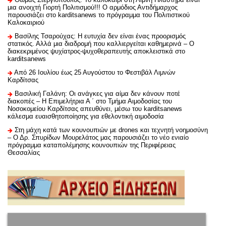
μια ανοιχτή Γιορτή Πολιτισμού!!! Ο αρμόδιος Αντιδήμαρχος
παρουσιάζει στο karditsanews το πρόγραμμα του Πολιτιστικού
Καλοκαιριού
Βασίλης Τσαρούχας: Η ευτυχία δεν είναι ένας προορισμός
στατικός. Αλλά μια διαδρομή που καλλιεργείται καθημερινά – Ο
διακεκριμένος ψυχίατρος-ψυχοθεραπευτής αποκλειστικά στο
karditsanews
Από 26 Ιουλίου έως 25 Αυγούστου το Φεστιβάλ Λιμνών
Καρδίτσας
Βασιλική Γαλάνη: Οι ανάγκες για αίμα δεν κάνουν ποτέ
διακοπές – Η Επιμελήτρια Α ΄ στο Τμήμα Αιμοδοσίας του
Νοσοκομείου Καρδίτσας απευθύνει, μέσω του karditsanews
κάλεσμα ευαισθητοποίησης για εθελοντική αιμοδοσία
Στη μάχη κατά των κουνουπιών με drones και τεχνητή νοημοσύνη
– Ο Δρ. Σπυρίδων Μουρελάτος μας παρουσιάζει το νέο ενιαίο
πρόγραμμα καταπολέμησης κουνουπιών της Περιφέρειας
Θεσσαλίας