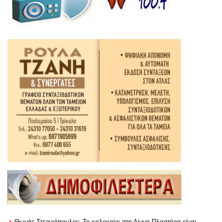
Θωμάς Στεργιόπουλος: Το καλοκαίρι στη Λίμνη Πλαστήρα είναι