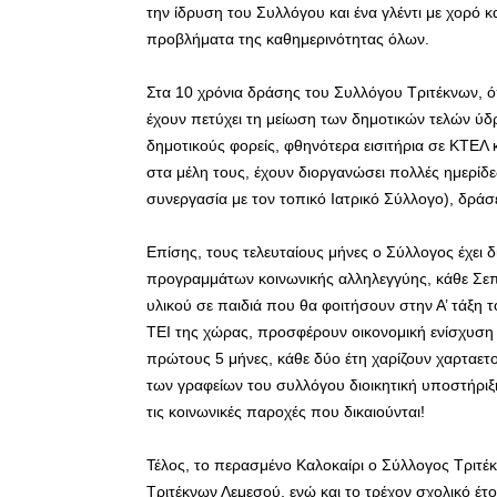
την ίδρυση του Συλλόγου και ένα γλέντι με χορό κ
προβλήματα της καθημερινότητας όλων.
Στα 10 χρόνια δράσης του Συλλόγου Τριτέκνων,
έχουν πετύχει τη μείωση των δημοτικών τελών ύδρ
δημοτικούς φορείς, φθηνότερα εισιτήρια σε ΚΤΕΛ
στα μέλη τους, έχουν διοργανώσει πολλές ημερίδες
συνεργασία με τον τοπικό Ιατρικό Σύλλογο), δρά
Επίσης, τους τελευταίους μήνες ο Σύλλογος έχει 
προγραμμάτων κοινωνικής αλληλεγγύης, κάθε Σε
υλικού σε παιδιά που θα φοιτήσουν στην Α’ τάξη 
ΤΕΙ της χώρας, προσφέρουν οικονομική ενίσχυση σ
πρώτους 5 μήνες, κάθε δύο έτη χαρίζουν χαρταετο
των γραφείων του συλλόγου διοικητική υποστήριξ
τις κοινωνικές παροχές που δικαιούνται!
Τέλος, το περασμένο Καλοκαίρι ο Σύλλογος Τριτ
Τριτέκνων Λεμεσού, ενώ και το τρέχον σχολικό έτ