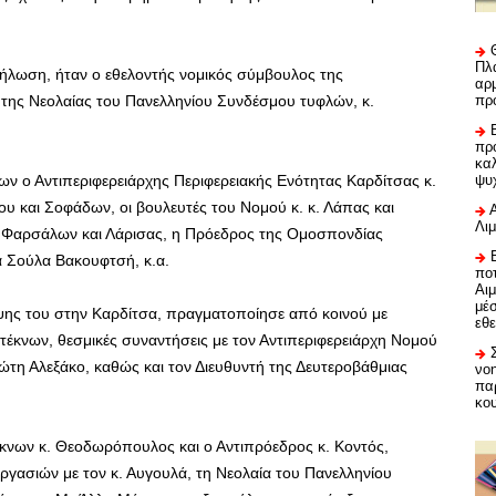
Πλα
ήλωση, ήταν ο εθελοντής νομικός σύμβουλος της
αρμ
της Νεολαίας του Πανελληνίου Συνδέσμου τυφλών, κ.
πρ
προ
καλ
ν ο Αντιπεριφερειάρχης Περιφερειακής Ενότητας Καρδίτσας κ.
ψυ
ου και Σοφάδων, οι βουλευτές του Νομού κ. κ. Λάπας και
Λι
ν Φαρσάλων και Λάρισας, η Πρόεδρος της Ομοσπονδίας
α Σούλα Βακουφτσή, κ.α.
ποτ
Αι
μέ
εψης του στην Καρδίτσα, πραγματοποίησε από κοινού με
εθε
τέκνων, θεσμικές συναντήσεις με τον Αντιπεριφερειάρχη Νομού
ώτη Αλεξάκο, καθώς και τον Διευθυντή της Δευτεροβάθμιας
νο
πα
κο
έκνων κ. Θεοδωρόπουλος και ο Αντιπρόεδρος κ. Κοντός,
ργασιών με τον κ. Αυγουλά, τη Νεολαία του Πανελληνίου