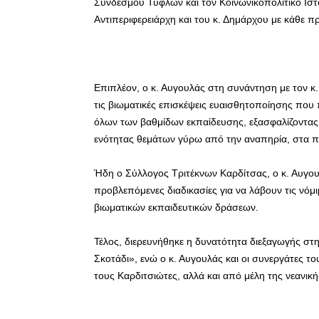
Συνδέσμου Τυφλών και τον Κοινωνικοπολιτικό Ιστ
Αντιπεριφερειάρχη και του κ. Δημάρχου με κάθε 
Επιπλέον, ο κ. Αυγουλάς στη συνάντηση με τον κ
τις βιωματικές επισκέψεις ευαισθητοποίησης που 
όλων των βαθμίδων εκπαίδευσης, εξασφαλίζοντας 
ενότητας θεμάτων γύρω από την αναπηρία, στα π
Ήδη ο Σύλλογος Τριτέκνων Καρδίτσας, ο κ. Αυγουλά
προβλεπόμενες διαδικασίες για να λάβουν τις νό
βιωματικών εκπαιδευτικών δράσεων.
Τέλος, διερευνήθηκε η δυνατότητα διεξαγωγής στ
Σκοτάδι», ενώ ο κ. Αυγουλάς και οι συνεργάτες τ
τους Καρδιτσιώτες, αλλά και από μέλη της νεανικ