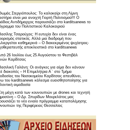
Θωμάς Στεργιόπουλος: Το καλοκαίρι στη Λίμνη
στήρα είναι μια ανοιχτή Γιορτή Πολιτισμού!!! Ο
όδιος Αντιδήμαρχος παρουσιάζει στο karditsanews το
όγραμμα του Πολιτιστικού Καλοκαιριού
Βασίλης Τσαρούχας: Η ευτυχία δεν είναι ένας
ορισμός στατικός. Αλλά μια διαδρομή που
λιεργείται καθημερινά – Ο διακεκριμένος ψυχίατρος-
χοθεραπευτής αποκλειστικά στο karditsanews
Από 26 Ιουλίου έως 25 Αυγούστου το Φεστιβάλ
μνών Καρδίτσας
Βασιλική Γαλάνη: Οι ανάγκες για αίμα δεν κάνουν
έ διακοπές – Η Επιμελήτρια Α ΄ στο Τμήμα
μοδοσίας του Νοσοκομείου Καρδίτσας απευθύνει,
σω του karditsanews κάλεσμα ευαισθητοποίησης για
λοντική αιμοδοσία
Στη μάχη κατά των κουνουπιών με drones και τεχνητή
ημοσύνη – Ο Δρ. Σπυρίδων Μουρελάτος μας
ρουσιάζει το νέο ενιαίο πρόγραμμα καταπολέμησης
υνουπιών της Περιφέρειας Θεσσαλίας