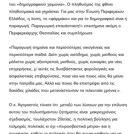
του «δημογραφικού χειμώνα», Ο πληθυσμός της φθίνει
πληθυσμιακά και γηράσκει. Για μας στην Ένωση Περιφερειών
Ελλάδος, η λύση, το «φάρμακο» και για το δημογραφικό είναι η
παραγωγή. Παραγωγική επανάσταση!» επεσήμανε ακόμη ο
Περιφερειάρχης Θεσσαλίας και συμπλήρωσε
«Παραγωγή σημαίνει και περισσότερες οικογένειες και
περισσότερα παιδιά. Διότι χωρίς εισόδημα, χωρίς μισθούς και
μάλιστα χωρίς αξιοπρεπείς μισθούς, χωρίς ευκαιρίες για νέες
επιχειρήσεις, μ’ αυτές τις δυσβάστακτες φορολογικές και
ασφαλιστικές επιβαρύνσεις, ποια νέα και ποιος νέος θα μείνει
στην πατρίδα μας; Αλλά και ποιος θα επιστρέψει από τις
δεκάδες χιλιάδες που μετανάστευσαν τα τελευταία χρόνια;».
Ο κ. Αγοραστός τόνισε ότι μεταξύ των λύσεων για την επίλυση
αυτού του πολυσήμαντου ζητήματος είναι μακροχρόνιος
σχεδιασμός, τουλάχιστον 20ετίας, η πολιτική βούληση για
τολμηρές πολιτικές κι όχι «πυροσβεστικά μέτρα» και η
συναίνεση, καθώς οι πολιτικές που θα συμφωνηθούν για να