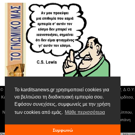
Το karditsanews.gr χρησιμοποιεί cookies για
© Karditsa News | Διακριτικός Τίτλος: Orion Media, ΑΦΜ: 043750542, Δ.Ο.Υ:
να βελτιώσει τη διαδικτυακή εμπειρία σου.
Καρδίτσας, Αρ. Γεμή: 018804431000, Δ/νση: Διάκου 10 τ.κ 43132 Καρδίτσα,
Εφόσον συνεχίσεις, συμφωνείς με την χρήση
Τηλ: 24410 42500, email:
news@karditsanews.gr.
των cookies από εμάς.
Μάθε περισσότερα
Νόμιμος Εκπρόσωπος, Ιδιοκτήτης και Διαχειριστής: Παναγιώτης Φιλίππου,
Διευθύντρια: Γιαννουσά Βασιλική, Διευθύντιρα Σύνταξης: Μπαλαμπάνη
Βασιλική. Δικαιούχος domain name Παναγιώτης Φιλίππου
Συμφωνώ
Πολιτική απορρήτου
|
Αίτηση Διαχείρισης Προσωπικών Δεδομένων
|
Όροι χρήσης
| |
Δήλωση