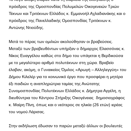
πρόεδρος της Ομοσπονδίας Πολυμελών Οικογενειών Τριών
Τέκνων και Τριτέκνων Ελλάδος κ. Εμμανοήλ Αχλαδιανάκης και ο
πρόεδρος της Πανελλαδικής Ομοσπονδίας Τριτέκνων κ.
Αντώνης Ντιούδης.
Μετά το πέρας των ομιλιών ακολούθησαν οι βραβεύσεις.
Μεταξύ των βραβευθέντων υπήρξαν ο δήμαρχος Ελασσόνας κ.
Νίκος Ευαγγέλου καθώς στο δήμο του υπάγεται η Βερδικούσα
με το μεγαλύτερο αριθμό πολυτέκνων στη χώρα. Βραβείο
έλαβαν, ακόμη, ο Γυναικείος Όμιλος «Αρωγή – Αλληλεγγύη» του
Δήμου Κιλελέρ για το κοινωνικό έργο που προσφέρει η μητέρα
έξι παιδιών η αναπληρώτρια ταμίας της Ανώτατης
Συνομοσπονδίας Πολυτέκνων Ελλάδος κ. Δήμητρα Αγγέλη, η
διευθύντρια του Κέντρου Στήριξης Οικογένειας δημοσιογράφος
κ. Μαίρη Πίνη, όπως και ο νεότερος σε ηλικία (26 ετών) ιερέας
του νομού Λάρισας.
Στην εκδήλωση έδωσαν το παρών μεταξύ άλλων οι βουλευτές