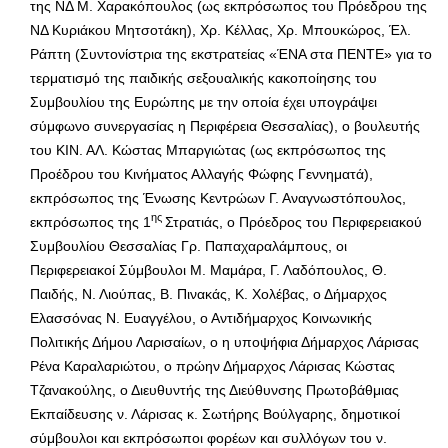
της ΝΔ Μ. Χαρακόπουλος (ως εκπρόσωπος του Πρόεδρου της
ΝΔ Κυριάκου Μητσοτάκη), Χρ. Κέλλας, Χρ. Μπουκώρος, Έλ.
Ράπτη (Συντονίστρια της εκστρατείας «ΈΝΑ στα ΠΕΝΤΕ» για το
τερματισμό της παιδικής σεξουαλικής κακοποίησης του
Συμβουλίου της Ευρώπης με την οποία έχει υπογράψει
σύμφωνο συνεργασίας η Περιφέρεια Θεσσαλίας), ο βουλευτής
του ΚΙΝ. ΑΛ. Κώστας Μπαργιώτας (ως εκπρόσωπος της
Προέδρου του Κινήματος Αλλαγής Φώφης Γεννηματά),
εκπρόσωπος της Ένωσης Κεντρώων Γ. Αναγνωστόπουλος,
ης
εκπρόσωπος της 1
Στρατιάς, ο Πρόεδρος του Περιφερειακού
Συμβουλίου Θεσσαλίας Γρ. Παπαχαραλάμπους, οι
Περιφερειακοί Σύμβουλοι Μ. Μαμάρα, Γ. Λαδόπουλος, Θ.
Παιδής, Ν. Λιούπας, Β. Πινακάς, Κ. Χολέβας, ο Δήμαρχος
Ελασσόνας Ν. Ευαγγέλου, ο Αντιδήμαρχος Κοινωνικής
Πολιτικής Δήμου Λαρισαίων, ο η υποψήφια Δήμαρχος Λάρισας
Ρένα Καραλαριώτου, ο πρώην Δήμαρχος Λάρισας Κώστας
Τζανακούλης, ο Διευθυντής της Διεύθυνσης Πρωτοβάθμιας
Εκπαίδευσης ν. Λάρισας κ. Σωτήρης Βούλγαρης, δημοτικοί
σύμβουλοι και εκπρόσωποι φορέων και συλλόγων του ν.