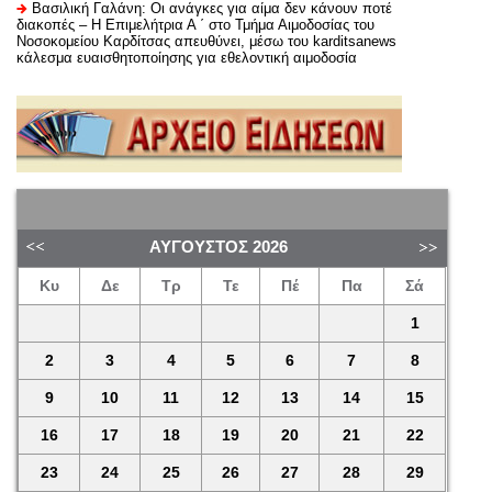
Βασιλική Γαλάνη: Οι ανάγκες για αίμα δεν κάνουν ποτέ
διακοπές – Η Επιμελήτρια Α ΄ στο Τμήμα Αιμοδοσίας του
Νοσοκομείου Καρδίτσας απευθύνει, μέσω του karditsanews
κάλεσμα ευαισθητοποίησης για εθελοντική αιμοδοσία
ΑΎΓΟΥΣΤΟΣ
2026
Κυ
Δε
Τρ
Τε
Πέ
Πα
Σά
1
2
3
4
5
6
7
8
9
10
11
12
13
14
15
16
17
18
19
20
21
22
23
24
25
26
27
28
29