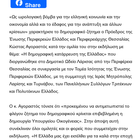
Share
«Ως ωρολογιακή βόμβα για την ελληνική κοινωνία και την
οικονομία αλλά και το έδαφος για την ανάπτυξη και άλλων
κρίσεων» χαρακτήρισε το δημογραφικό ζήτημα ο Πρόεδρος της
Ένωσης Περιφερειών Ελλάδος και Περιφερειάρχης Θεσσαλίας
Κώστας Αγοραστός κατά την ομιλία του στην εκδήλωση με
θέμα: «Η δημογραφική κατάρρευση της Ελλάδας» που
διοργανώθηκε στο Δημοτικό Ωδείο Λάρισας από την Περιφέρεια
Θεσσαλίας σε συνεργασία με τον Τομέα Ισότητας της Ένωσης
Περιφερειών Ελλάδος, με τη συμμετοχή της Ιεράς Μητρόπολης
Λαρίσης και Τυρνάβου, των Πανελλήνιων Συλλόγων Τριτέκνων
και Πολυτέκνων Ελλάδος.
Ο κ. Αγοραστός τόνισε ότι «προκειμένου να αντιμετωπιστεί το
φλέγον ζήτημα του δημογραφικού κρίνεται επιβεβλημένη η
δημιουργία Υπουργείου Οικογένειας». Στην άποψη αυτή
συνέκλιναν όλοι ομιλητές και οι φορείς που συμμετείχαν στην
εκδήλωση. «Η Ελλάδα μας έχει εισέλθει για τα καλά στην εποχή