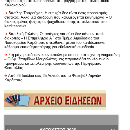
παρουσιάζει στο karditsanews το πρόγραμμα του Πολιτιστικού
Καλοκαιριού
Βασίλης Τσαρούχας: Η ευτυχία δεν είναι ένας προορισμός
στατικός. Αλλά μια διαδρομή που καλλιεργείται καθημερινά – Ο
διακεκριμένος ψυχίατρος-ψυχοθεραπευτής αποκλειστικά στο
karditsanews
Βασιλική Γαλάνη: Οι ανάγκες για αίμα δεν κάνουν ποτέ
διακοπές – Η Επιμελήτρια Α ΄ στο Τμήμα Αιμοδοσίας του
Νοσοκομείου Καρδίτσας απευθύνει, μέσω του karditsanews
κάλεσμα ευαισθητοποίησης για εθελοντική αιμοδοσία
Στη μάχη κατά των κουνουπιών με drones και τεχνητή νοημοσύνη
– Ο Δρ. Σπυρίδων Μουρελάτος μας παρουσιάζει το νέο ενιαίο
πρόγραμμα καταπολέμησης κουνουπιών της Περιφέρειας
Θεσσαλίας
Από 26 Ιουλίου έως 25 Αυγούστου το Φεστιβάλ Λιμνών
Καρδίτσας
ΑΎΓΟΥΣΤΟΣ
2026