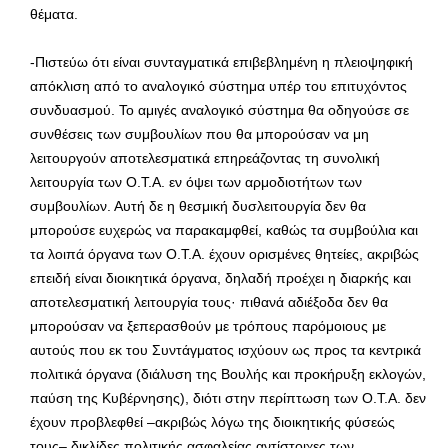
θέματα.
-Πιστεύω ότι είναι συνταγματικά επιβεβλημένη η πλειοψηφική
απόκλιση από το αναλογικό σύστημα υπέρ του επιτυχόντος
συνδυασμού. Το αμιγές αναλογικό σύστημα θα οδηγούσε σε
συνθέσεις των συμβουλίων που θα μπορούσαν να μη
λειτουργούν αποτελεσματικά επηρεάζοντας τη συνολική
λειτουργία των Ο.Τ.Α. εν όψει των αρμοδιοτήτων των
συμβουλίων. Αυτή δε η θεσμική δυσλειτουργία δεν θα
μπορούσε ευχερώς να παρακαμφθεί, καθώς τα συμβούλια και
τα λοιπά όργανα των Ο.Τ.Α. έχουν ορισμένες θητείες, ακριβώς
επειδή είναι διοικητικά όργανα, δηλαδή προέχει η διαρκής και
αποτελεσματική λειτουργία τους· πιθανά αδιέξοδα δεν θα
μπορούσαν να ξεπερασθούν με τρόπους παρόμοιους με
αυτούς που εκ του Συντάγματος ισχύουν ως προς τα κεντρικά
πολιτικά όργανα (διάλυση της Βουλής και προκήρυξη εκλογών,
παύση της Κυβέρνησης), διότι στην περίπτωση των Ο.Τ.Α. δεν
έχουν προβλεφθεί –ακριβώς λόγω της διοικητικής φύσεώς
τους– δικλίδες πολιτικής ασφαλείας αντίστοιχες των