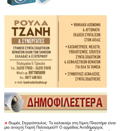
Θωμάς Στεργιόπουλος: Το καλοκαίρι στη Λίμνη Πλαστήρα είναι
μια ανοιχτή Γιορτή Πολιτισμού!!! Ο αρμόδιος Αντιδήμαρχος