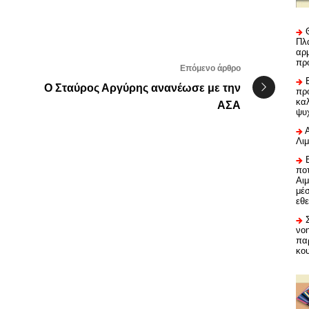
Πλα
αρμ
πρ
Επόμενο άρθρο
Ο Σταύρος Αργύρης ανανέωσε με την
προ
καλ
ΑΣΑ
ψυ
Λι
ποτ
Αι
μέ
εθε
νο
πα
κο