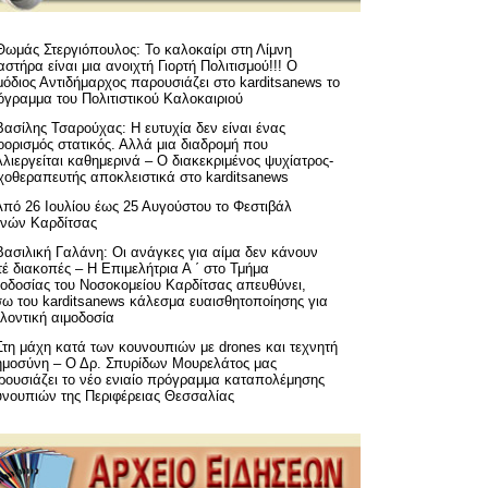
Θωμάς Στεργιόπουλος: Το καλοκαίρι στη Λίμνη
στήρα είναι μια ανοιχτή Γιορτή Πολιτισμού!!! Ο
όδιος Αντιδήμαρχος παρουσιάζει στο karditsanews το
όγραμμα του Πολιτιστικού Καλοκαιριού
Βασίλης Τσαρούχας: Η ευτυχία δεν είναι ένας
ορισμός στατικός. Αλλά μια διαδρομή που
λιεργείται καθημερινά – Ο διακεκριμένος ψυχίατρος-
χοθεραπευτής αποκλειστικά στο karditsanews
Από 26 Ιουλίου έως 25 Αυγούστου το Φεστιβάλ
μνών Καρδίτσας
Βασιλική Γαλάνη: Οι ανάγκες για αίμα δεν κάνουν
έ διακοπές – Η Επιμελήτρια Α ΄ στο Τμήμα
μοδοσίας του Νοσοκομείου Καρδίτσας απευθύνει,
σω του karditsanews κάλεσμα ευαισθητοποίησης για
λοντική αιμοδοσία
Στη μάχη κατά των κουνουπιών με drones και τεχνητή
ημοσύνη – Ο Δρ. Σπυρίδων Μουρελάτος μας
ρουσιάζει το νέο ενιαίο πρόγραμμα καταπολέμησης
υνουπιών της Περιφέρειας Θεσσαλίας