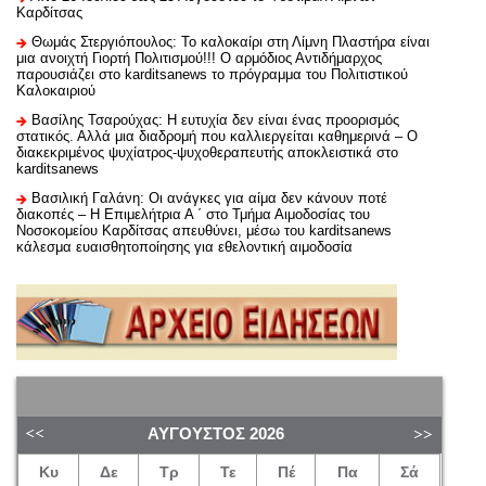
Καρδίτσας
Θωμάς Στεργιόπουλος: Το καλοκαίρι στη Λίμνη Πλαστήρα είναι
μια ανοιχτή Γιορτή Πολιτισμού!!! Ο αρμόδιος Αντιδήμαρχος
παρουσιάζει στο karditsanews το πρόγραμμα του Πολιτιστικού
Καλοκαιριού
Βασίλης Τσαρούχας: Η ευτυχία δεν είναι ένας προορισμός
στατικός. Αλλά μια διαδρομή που καλλιεργείται καθημερινά – Ο
διακεκριμένος ψυχίατρος-ψυχοθεραπευτής αποκλειστικά στο
karditsanews
Βασιλική Γαλάνη: Οι ανάγκες για αίμα δεν κάνουν ποτέ
διακοπές – Η Επιμελήτρια Α ΄ στο Τμήμα Αιμοδοσίας του
Νοσοκομείου Καρδίτσας απευθύνει, μέσω του karditsanews
κάλεσμα ευαισθητοποίησης για εθελοντική αιμοδοσία
ΑΎΓΟΥΣΤΟΣ
2026
Κυ
Δε
Τρ
Τε
Πέ
Πα
Σά