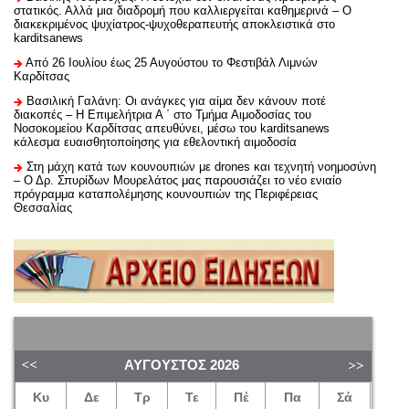
στατικός. Αλλά μια διαδρομή που καλλιεργείται καθημερινά – Ο
διακεκριμένος ψυχίατρος-ψυχοθεραπευτής αποκλειστικά στο
karditsanews
Από 26 Ιουλίου έως 25 Αυγούστου το Φεστιβάλ Λιμνών
Καρδίτσας
Βασιλική Γαλάνη: Οι ανάγκες για αίμα δεν κάνουν ποτέ
διακοπές – Η Επιμελήτρια Α ΄ στο Τμήμα Αιμοδοσίας του
Νοσοκομείου Καρδίτσας απευθύνει, μέσω του karditsanews
κάλεσμα ευαισθητοποίησης για εθελοντική αιμοδοσία
Στη μάχη κατά των κουνουπιών με drones και τεχνητή νοημοσύνη
– Ο Δρ. Σπυρίδων Μουρελάτος μας παρουσιάζει το νέο ενιαίο
πρόγραμμα καταπολέμησης κουνουπιών της Περιφέρειας
Θεσσαλίας
ΑΎΓΟΥΣΤΟΣ
2026
Κυ
Δε
Τρ
Τε
Πέ
Πα
Σά