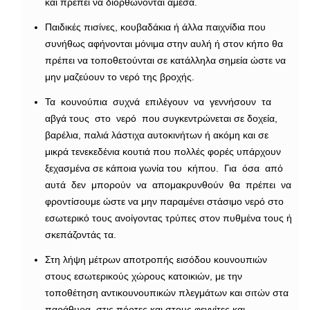
και πρέπει να διορθώνονται άμεσα.
Παιδικές πισίνες, κουβαδάκια ή άλλα παιχνίδια που
συνήθως αφήνονται μόνιμα στην αυλή ή στον κήπο θα
πρέπει να τοποθετούνται σε κατάλληλα σημεία ώστε να
μην μαζεύουν το νερό της βροχής.
Τα κουνούπια συχνά επιλέγουν να γεννήσουν τα
αβγά τους στο νερό που συγκεντρώνεται σε δοχεία,
βαρέλια, παλιά λάστιχα αυτοκινήτων ή ακόμη και σε
μικρά τενεκεδένια κουτιά που πολλές φορές υπάρχουν
ξεχασμένα σε κάποια γωνία του κήπου. Για όσα από
αυτά δεν μπορούν να απομακρυνθούν θα πρέπει να
φροντίσουμε ώστε να μην παραμένει στάσιμο νερό στο
εσωτερικό τους ανοίγοντας τρύπες στον πυθμένα τους ή
σκεπάζοντάς τα.
Στη λήψη μέτρων αποτροπής εισόδου κουνουπιών
στους εσωτερικούς χώρους κατοικιών, με την
τοποθέτηση αντικουνουπικών πλεγμάτων και σιτών στα
παράθυρα, στις πόρτες και στους φεγγίτες και