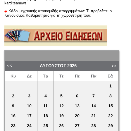
karditsanews
Κάδοι μηχανικής αποκομιδής απορριμμάτων: Τι προβλέπει ο
Κανονισμός Καθαριότητας για τη χωροθέτησή τους
ΑΎΓΟΥΣΤΟΣ
2026
Κυ
Δε
Τρ
Τε
Πέ
Πα
Σά
1
2
3
4
5
6
7
8
9
10
11
12
13
14
15
16
17
18
19
20
21
22
23
24
25
26
27
28
29