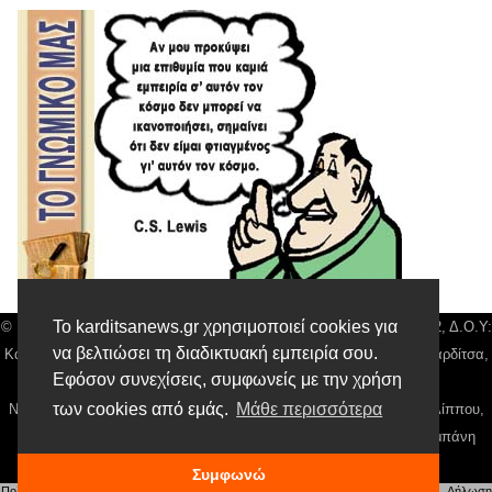
Το karditsanews.gr χρησιμοποιεί cookies για
© Karditsa News | Διακριτικός Τίτλος: Orion Media, ΑΦΜ: 043750542, Δ.Ο.Υ:
να βελτιώσει τη διαδικτυακή εμπειρία σου.
Καρδίτσας, Αρ. Γεμή: 018804431000, Δ/νση: Διάκου 10 τ.κ 43132 Καρδίτσα,
Εφόσον συνεχίσεις, συμφωνείς με την χρήση
Τηλ: 24410 42500, email:
news@karditsanews.gr.
των cookies από εμάς.
Μάθε περισσότερα
Νόμιμος Εκπρόσωπος, Ιδιοκτήτης και Διαχειριστής: Παναγιώτης Φιλίππου,
Διευθύντρια: Γιαννουσά Βασιλική, Διευθύντιρα Σύνταξης: Μπαλαμπάνη
Βασιλική. Δικαιούχος domain name Παναγιώτης Φιλίππου
Συμφωνώ
Πολιτική απορρήτου
|
Αίτηση Διαχείρισης Προσωπικών Δεδομένων
|
Όροι χρήσης
| |
Δήλωση