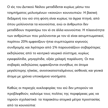
Ο ιός του Δυτικού Νείλου μεταδίδεται κυρίως μέσω του
τσιμπήματος μολυσμένων «κοινών» κουνουπιών. Η βασική
δεξαμενή του ιού στη φύση είναι κυρίως τα άγρια πτηνά, από
όπου μολύνονται τα κουνούπια, ενώ οι άνθρωποι δεν
μεταδίδουν περαιτέρω τον ιό σε άλλα κουνούπια. Η πλειονότητα
των ανθρώπων που μολύνονται με τον ιό είναι ασυμπτωματικοί,
περίπου 20% εμφανίζουν ήπια συμπτώματα ιογενούς
συνδρομής και λιγότεροι από 1% παρουσιάζουν σοβαρότερες
εκδηλώσεις από το κεντρικό νευρικό σύστημα, κυρίως
εγκεφαλίτιδα, μηνιγγίτιδα, οξεία χαλαρή παράλυση. Οι πιο
σοβαρές εκδηλώσεις εμφανίζονται συνήθως σε άτομα
μεγαλύτερης ηλικίας, ανοσοκατεσταλμένους ασθενείς και γενικά
άτομα με χρόνια υποκείμενα νοσήματα.
Καθώς οι περιοχές κυκλοφορίας του ιού δεν μπορούν να
προβλεφθούν, καλούμε τους πολίτες της περιφέρειας μας να
τηρούν σχολαστικά τα παρακάτω ατομικά μέτρα προστασίας
από τα κουνούπια: