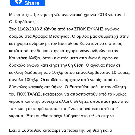
Share
Με επιτυχίες ξεκίνησε η νέα αγωνιστική χρονιά 2018 για τον Π.
Ο. Καρδίτσας.
Στις 11/02/2018 διεξήχθη από τον ΣΠΟΚ ΕΥΚΛΗΣ αγώνας
δρόμου στα Αρφαρά Μεσσηνίας. Ο όμιλος μας συμμετείχε στην
κατηγορία ανδρών με τον Ευσταθίου Κωνσταντίνο ο οποίος
κατέκτησε την 5η και στην κατηγορία νέων ανδρών με τον
Κουντάκη Αλέξιο, όπου κ αυτός μετά από έναν όμορφο και
δύσκολο αγώνα κατέκτησε την 6η θέση. Ο αγώνας ήταν σε
κυκλική διαδρομή των 10χλμ όπου επαναλαμβανόταν 10 φορές,
σύνολο 100χλμ. Οι επιθέσεις άρχισαν από νωρίς παρά τις
δύσκολες καιρικές συνθήκες. Ο Ευσταθίου μαζί με τον αθλητή
του ΠΟΧ ΤΑΛΩΣ, κατάφεραν να αποσπαστούν από το κυρίως
γκρουπ και στην συνέχεια άλλοι 6 αθλητές αποσπάστηκαν από
το κ και η διαφορά έφτασε στα 2 λεπτά ανάμεσα από τα 2
γκρουπ. Έτσι οι «διαφορές» λύθηκαν στο τελικό σπριντ.
Εκεί ο Ευσταθίου κατάφερε να πάρει την 5η θέση και ο