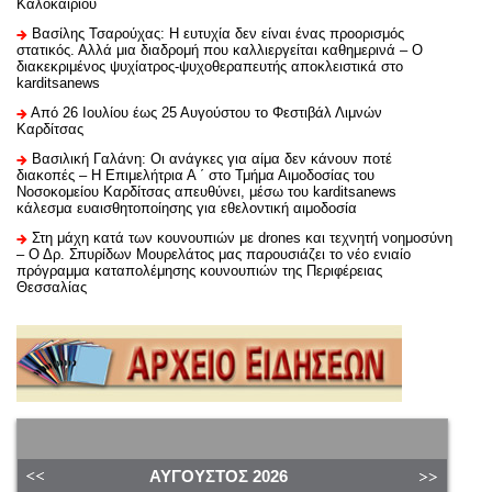
Καλοκαιριού
Βασίλης Τσαρούχας: Η ευτυχία δεν είναι ένας προορισμός
στατικός. Αλλά μια διαδρομή που καλλιεργείται καθημερινά – Ο
διακεκριμένος ψυχίατρος-ψυχοθεραπευτής αποκλειστικά στο
karditsanews
Από 26 Ιουλίου έως 25 Αυγούστου το Φεστιβάλ Λιμνών
Καρδίτσας
Βασιλική Γαλάνη: Οι ανάγκες για αίμα δεν κάνουν ποτέ
διακοπές – Η Επιμελήτρια Α ΄ στο Τμήμα Αιμοδοσίας του
Νοσοκομείου Καρδίτσας απευθύνει, μέσω του karditsanews
κάλεσμα ευαισθητοποίησης για εθελοντική αιμοδοσία
Στη μάχη κατά των κουνουπιών με drones και τεχνητή νοημοσύνη
– Ο Δρ. Σπυρίδων Μουρελάτος μας παρουσιάζει το νέο ενιαίο
πρόγραμμα καταπολέμησης κουνουπιών της Περιφέρειας
Θεσσαλίας
ΑΎΓΟΥΣΤΟΣ
2026