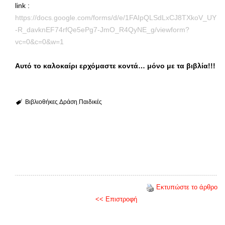
link :
https://docs.google.com/forms/d/e/1FAIpQLSdLxCJ8TXkoV_UY
-R_davknEF74rfQe5ePg7-JmO_R4QyNE_g/viewform?
vc=0&c=0&w=1
Αυτό το καλοκαίρι ερχόμαστε κοντά… μόνο με τα βιβλία!!!
Βιβλιοθήκες
Δράση
Παιδικές
Εκτυπώστε το άρθρο
<< Επιστροφή