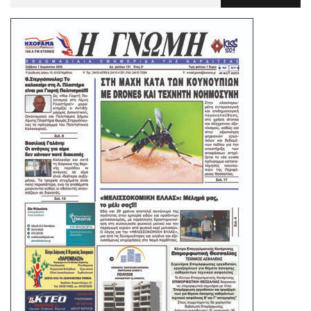
Για
: