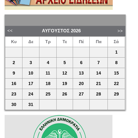
ΑΎΓΟΥΣΤΟΣ
2026
Κυ
Δε
Τρ
Τε
Πέ
Πα
Σά
1
2
3
4
5
6
7
8
9
10
11
12
13
14
15
16
17
18
19
20
21
22
23
24
25
26
27
28
29
30
31