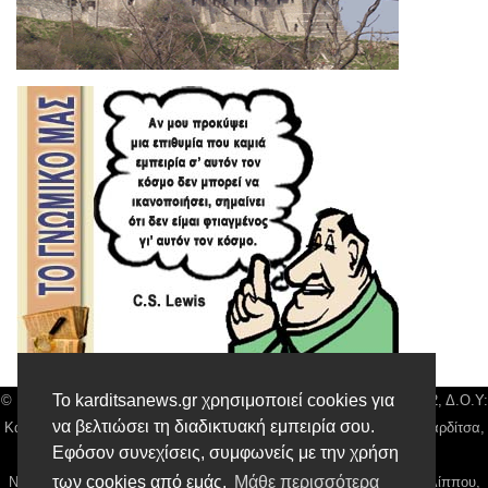
Το karditsanews.gr χρησιμοποιεί cookies για
© Karditsa News | Διακριτικός Τίτλος: Orion Media, ΑΦΜ: 043750542, Δ.Ο.Υ:
να βελτιώσει τη διαδικτυακή εμπειρία σου.
Καρδίτσας, Αρ. Γεμή: 018804431000, Δ/νση: Διάκου 10 τ.κ 43132 Καρδίτσα,
Εφόσον συνεχίσεις, συμφωνείς με την χρήση
Τηλ: 24410 42500, email:
news@karditsanews.gr.
των cookies από εμάς.
Μάθε περισσότερα
Νόμιμος Εκπρόσωπος, Ιδιοκτήτης και Διαχειριστής: Παναγιώτης Φιλίππου,