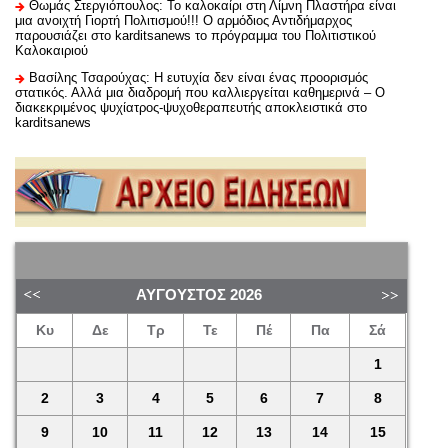
Θωμάς Στεργιόπουλος: Το καλοκαίρι στη Λίμνη Πλαστήρα είναι
μια ανοιχτή Γιορτή Πολιτισμού!!! Ο αρμόδιος Αντιδήμαρχος
παρουσιάζει στο karditsanews το πρόγραμμα του Πολιτιστικού
Καλοκαιριού
Βασίλης Τσαρούχας: Η ευτυχία δεν είναι ένας προορισμός
στατικός. Αλλά μια διαδρομή που καλλιεργείται καθημερινά – Ο
διακεκριμένος ψυχίατρος-ψυχοθεραπευτής αποκλειστικά στο
karditsanews
ΑΎΓΟΥΣΤΟΣ
2026
Κυ
Δε
Τρ
Τε
Πέ
Πα
Σά
1
2
3
4
5
6
7
8
9
10
11
12
13
14
15