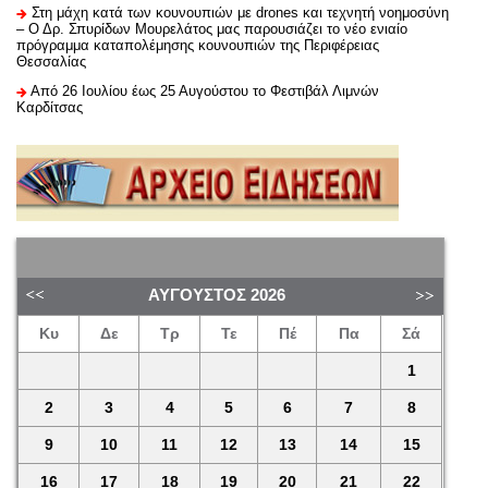
Στη μάχη κατά των κουνουπιών με drones και τεχνητή νοημοσύνη
– Ο Δρ. Σπυρίδων Μουρελάτος μας παρουσιάζει το νέο ενιαίο
πρόγραμμα καταπολέμησης κουνουπιών της Περιφέρειας
Θεσσαλίας
Από 26 Ιουλίου έως 25 Αυγούστου το Φεστιβάλ Λιμνών
Καρδίτσας
ΑΎΓΟΥΣΤΟΣ
2026
Κυ
Δε
Τρ
Τε
Πέ
Πα
Σά
1
2
3
4
5
6
7
8
9
10
11
12
13
14
15
16
17
18
19
20
21
22