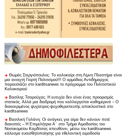
Θωμάς Στεργιόπουλος: Το καλοκαίρι στη Λίμνη Πλαστήρα είναι
μια ανοιχτή Γιορτή Πολιτισμού!!! Ο αρμόδιος Αντιδήμαρχος
παρουσιάζει στο karditsanews το πρόγραμμα του Πολιτιστικού
Καλοκαιριού
Βασίλης Τσαρούχας: Η ευτυχία δεν είναι ένας προορισμός
στατικός. Αλλά μια διαδρομή που καλλιεργείται καθημερινά – Ο
διακεκριμένος ψυχίατρος-ψυχοθεραπευτής αποκλειστικά στο
karditsanews
Βασιλική Γαλάνη: Οι ανάγκες για αίμα δεν κάνουν ποτέ
διακοπές – Η Επιμελήτρια Α ΄ στο Τμήμα Αιμοδοσίας του
Νοσοκομείου Καρδίτσας απευθύνει, μέσω του karditsanews
κάλεσμα ευαισθητοποίησης για εθελοντική αιμοδοσία