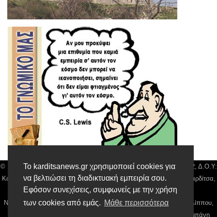
Το karditsanews.gr χρησιμοποιεί cookies για
© Karditsa News | Διακριτικός Τίτλος: Orion Media, ΑΦΜ: 043750542, Δ.Ο.Υ:
να βελτιώσει τη διαδικτυακή εμπειρία σου.
Καρδίτσας, Αρ. Γεμή: 018804431000, Δ/νση: Διάκου 10 τ.κ 43132 Καρδίτσα,
Εφόσον συνεχίσεις, συμφωνείς με την χρήση
Τηλ: 24410 42500, email:
news@karditsanews.gr.
των cookies από εμάς.
Μάθε περισσότερα
Νόμιμος Εκπρόσωπος, Ιδιοκτήτης και Διαχειριστής: Παναγιώτης Φιλίππου,
Διευθύντρια: Γιαννουσά Βασιλική, Διευθύντιρα Σύνταξης: Μπαλαμπάνη